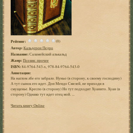
Рейтинг:
(0)
Автор:
Кальдерон Педро
Название:
Саламейский алькальд
Жанр:
Поэзия: прочее
ISBN:
84-9764-543-x, 978-84-9764-543-0
Аннотация:
На наглом лбе его забрало. Нуньо (в сторону, к своему господину)
А тут сынок его идет. Дон Мендо Смелей, не приходи в
смущенье. Креспо (в сторону) Но тут подходит Хуанито. Хуан (в
сторону) Однако тут идет отец мой. ...
Читать книгу Online