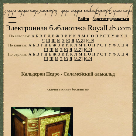
Войти
Зарегистрироваться
Электронная библиотека RoyalLib.com
По авторам:
А
Б
В
Г
Д
Е
Ж
З
И
Й
К
Л
М
Н
О
П
Р
С
Т
У
Ф
Х
Ц
Ч
Ш
Щ
Ы
Э
Ю
Я
[A-Z]
[0-9]
По книгам:
А
Б
В
Г
Д
Е
Ж
З
И
Й
К
Л
М
Н
О
П
Р
С
Т
У
Ф
Х
Ц
Ч
Ш
Щ
Ы
Э
Ю
Я
[A-Z]
[0-9]
По сериям:
А
Б
В
Г
Д
Е
Ж
З
И
Й
К
Л
М
Н
О
П
Р
С
Т
У
Ф
Х
Ц
Ч
Ш
Щ
Ы
Э
Ю
Я
[A-Z]
[0-9]
Кальдерон Педро - Саламейский алькальд
скачать книгу бесплатно