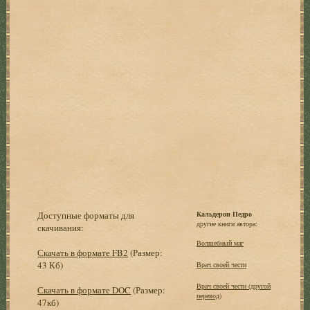
Доступные форматы для
Кальдерон Педро
другие книги автора:
скачивания:
Волшебный маг
Скачать в формате FB2
(Размер:
43 Кб)
Врач своей чести
Врач своей чести (другой
Скачать в формате DOC
(Размер:
перевод)
47кб)