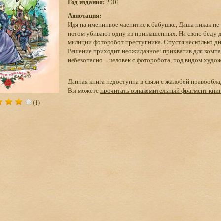
Год издания:
2001
Аннотация:
Идя на именинное чаепитие к бабушке, Даша никак не о
потом убивают одну из приглашенных. На свою беду де
милиции фоторобот преступника. Спустя несколько дне
Решение приходит неожиданное: прихватив для компан
небезопасно – человек с фоторобота, под видом художн
Данная книга недоступна в связи с жалобой правообла
Вы можете
прочитать ознакомительный фрагмент кни
(1)