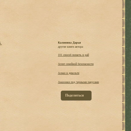
б.
Калинина Дарья
другие книги автора:
101 способ попасть в рай
Агент семейной безопасности
Алмаз в декольте
Амазонки под черными парусами
Поделиться