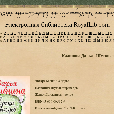
Электронная библиотека RoyalLib.com
м:
А
Б
В
Г
Д
Е
Ж
З
И
Й
К
Л
М
Н
О
П
Р
С
Т
У
Ф
Х
Ц
Ч
Ш
Щ
Ы
Э
Ю
Я
м:
А
Б
В
Г
Д
Е
Ж
З
И
Й
К
Л
М
Н
О
П
Р
С
Т
У
Ф
Х
Ц
Ч
Ш
Щ
Ы
Э
Ю
Я
м:
А
Б
В
Г
Д
Е
Ж
З
И
Й
К
Л
М
Н
О
П
Р
С
Т
У
Ф
Х
Ц
Ч
Ш
Щ
Ы
Э
Ю
Я
Калинина Дарья - Шутки с
Автор:
Калинина Дарья
Название:
Шутки старых дев
Жанр:
Детективы: прочее
ISBN:
5-699-00512-9
Издательский дом:
ЭКСМО-Пресс