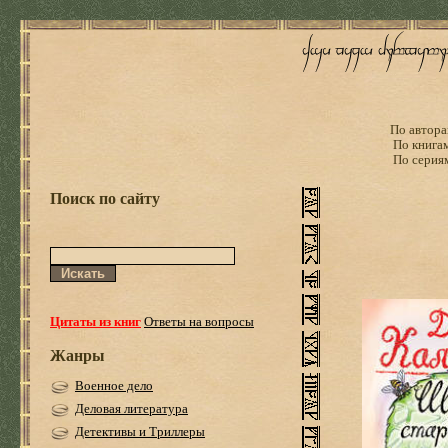
По автора
По книга
По серия
Поиск по сайту
Цитаты из книг
Ответы на вопросы
Жанры
Военное дело
Деловая литература
Детективы и Триллеры