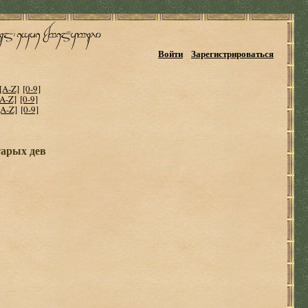
Войти
Зарегистрироваться
[A-Z]
[0-9]
[A-Z]
[0-9]
[A-Z]
[0-9]
тарых дев