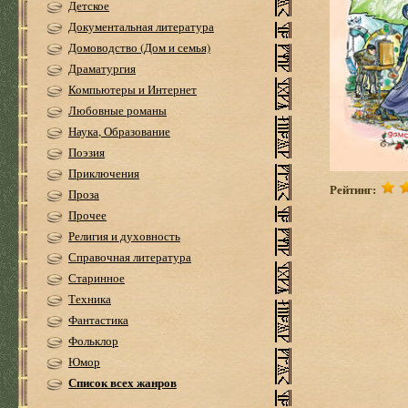
Детское
Документальная литература
Домоводство (Дом и семья)
Драматургия
Компьютеры и Интернет
Любовные романы
Наука, Образование
Поэзия
Приключения
Рейтинг:
Проза
Прочее
Религия и духовность
Справочная литература
Старинное
Техника
Фантастика
Фольклор
Юмор
Список всех жанров