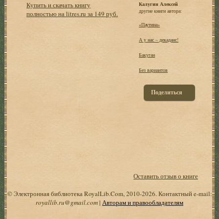
Купить и скачать книгу
Калугин Алексей
другие книги автора:
полностью на litres.ru за 149 руб.
«Паутина»
А у нас – декаданс!
Бакуган
Без вариантов
Поделиться
Оставить отзыв о книге
© Электронная библиотека RoyalLib.Com, 2010-2026. Контактный e-mail:
royallib.ru@gmail.com
|
Авторам и правообладателям