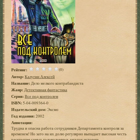
Рейтинг:
(0)
Автор:
Калугин Алексей
Название:
Дело мелкого контрабандиста
Жанр:
Детективная фантастика
Серия:
Все под контролем
ISBN:
5-04-009364-0
Издательский дом:
Эксмо
Год издания:
2002
Аннотация:
Трудна и опасна работа сотрудников Департамента контроля за
временем! Но зато на их долю регулярно выпадает высокая честь
раскрытия самых головоломных загадок истории…