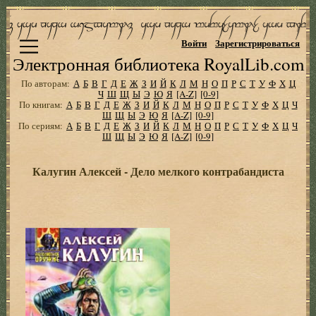
Войти
Зарегистрироваться
Электронная библиотека RoyalLib.com
По авторам:
А
Б
В
Г
Д
Е
Ж
З
И
Й
К
Л
М
Н
О
П
Р
С
Т
У
Ф
Х
Ц
Ч
Ш
Щ
Ы
Э
Ю
Я
[A-Z]
[0-9]
По книгам:
А
Б
В
Г
Д
Е
Ж
З
И
Й
К
Л
М
Н
О
П
Р
С
Т
У
Ф
Х
Ц
Ч
Ш
Щ
Ы
Э
Ю
Я
[A-Z]
[0-9]
По сериям:
А
Б
В
Г
Д
Е
Ж
З
И
Й
К
Л
М
Н
О
П
Р
С
Т
У
Ф
Х
Ц
Ч
Ш
Щ
Ы
Э
Ю
Я
[A-Z]
[0-9]
Калугин Алексей - Дело мелкого контрабандиста