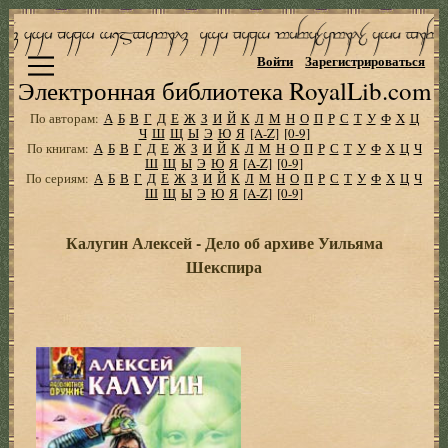
Войти
Зарегистрироваться
Электронная библиотека RoyalLib.com
По авторам:
А
Б
В
Г
Д
Е
Ж
З
И
Й
К
Л
М
Н
О
П
Р
С
Т
У
Ф
Х
Ц
Ч
Ш
Щ
Ы
Э
Ю
Я
[A-Z]
[0-9]
По книгам:
А
Б
В
Г
Д
Е
Ж
З
И
Й
К
Л
М
Н
О
П
Р
С
Т
У
Ф
Х
Ц
Ч
Ш
Щ
Ы
Э
Ю
Я
[A-Z]
[0-9]
По сериям:
А
Б
В
Г
Д
Е
Ж
З
И
Й
К
Л
М
Н
О
П
Р
С
Т
У
Ф
Х
Ц
Ч
Ш
Щ
Ы
Э
Ю
Я
[A-Z]
[0-9]
Калугин Алексей - Дело об архиве Уильяма
Шекспира