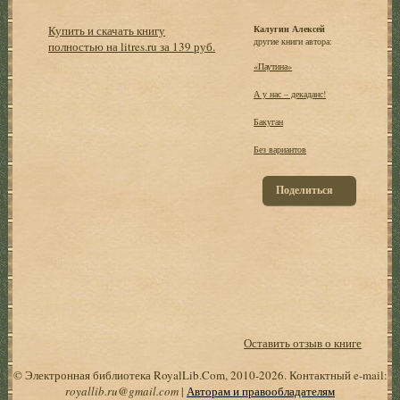
Купить и скачать книгу
Калугин Алексей
другие книги автора:
полностью на litres.ru за 139 руб.
«Паутина»
А у нас – декаданс!
Бакуган
Без вариантов
Поделиться
Оставить отзыв о книге
© Электронная библиотека RoyalLib.Com, 2010-2026. Контактный e-mail:
royallib.ru@gmail.com
|
Авторам и правообладателям