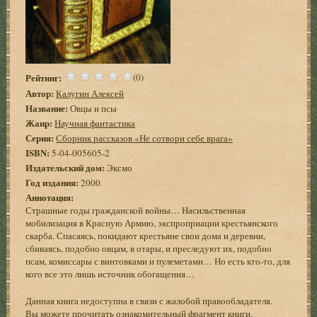
Рейтинг:
(0)
Автор:
Калугин Алексей
Название:
Овцы и псы
Жанр:
Научная фантастика
Серия:
Сборник рассказов «Не сотвори себе врага»
ISBN:
5-04-005605-2
Издательский дом:
Эксмо
Год издания:
2000
Аннотация:
Страшные годы гражданской войны… Насильственная
мобилизация в Красную Армию, экспроприации крестьянского
скарба. Спасаясь, покидают крестьяне свои дома и деревни,
сбиваясь, подобно овцам, в отары, и преследуют их, подобно
псам, комиссары с винтовками и пулеметами… Но есть кто-то, для
кого все это лишь источник обогащения…
Данная книга недоступна в связи с жалобой правообладателя.
Вы можете
прочитать ознакомительный фрагмент книги
.