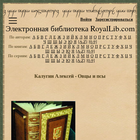
Войти
Зарегистрироваться
Электронная библиотека RoyalLib.com
По авторам:
А
Б
В
Г
Д
Е
Ж
З
И
Й
К
Л
М
Н
О
П
Р
С
Т
У
Ф
Х
Ц
Ч
Ш
Щ
Ы
Э
Ю
Я
[A-Z]
[0-9]
По книгам:
А
Б
В
Г
Д
Е
Ж
З
И
Й
К
Л
М
Н
О
П
Р
С
Т
У
Ф
Х
Ц
Ч
Ш
Щ
Ы
Э
Ю
Я
[A-Z]
[0-9]
По сериям:
А
Б
В
Г
Д
Е
Ж
З
И
Й
К
Л
М
Н
О
П
Р
С
Т
У
Ф
Х
Ц
Ч
Ш
Щ
Ы
Э
Ю
Я
[A-Z]
[0-9]
Калугин Алексей - Овцы и псы