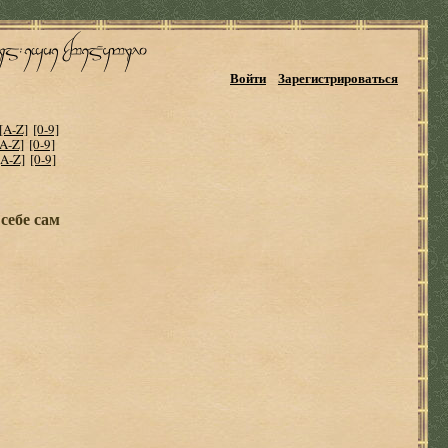
Войти
Зарегистрироваться
[A-Z]
[0-9]
[A-Z]
[0-9]
[A-Z]
[0-9]
себе сам