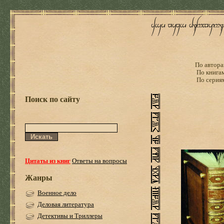
По автора
По книга
По серия
Поиск по сайту
Цитаты из книг
Ответы на вопросы
Жанры
Военное дело
Деловая литература
Детективы и Триллеры