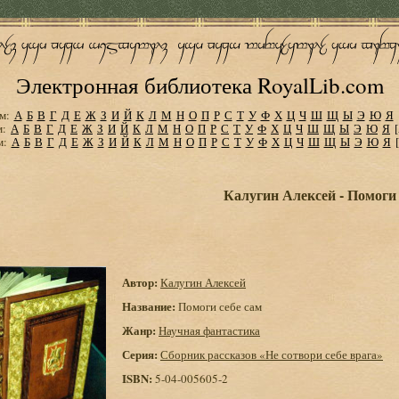
Электронная библиотека RoyalLib.com
м:
А
Б
В
Г
Д
Е
Ж
З
И
Й
К
Л
М
Н
О
П
Р
С
Т
У
Ф
Х
Ц
Ч
Ш
Щ
Ы
Э
Ю
Я
м:
А
Б
В
Г
Д
Е
Ж
З
И
Й
К
Л
М
Н
О
П
Р
С
Т
У
Ф
Х
Ц
Ч
Ш
Щ
Ы
Э
Ю
Я
м:
А
Б
В
Г
Д
Е
Ж
З
И
Й
К
Л
М
Н
О
П
Р
С
Т
У
Ф
Х
Ц
Ч
Ш
Щ
Ы
Э
Ю
Я
Калугин Алексей - Помоги 
Автор:
Калугин Алексей
Название:
Помоги себе сам
Жанр:
Научная фантастика
Серия:
Сборник рассказов «Не сотвори себе врага»
ISBN:
5-04-005605-2