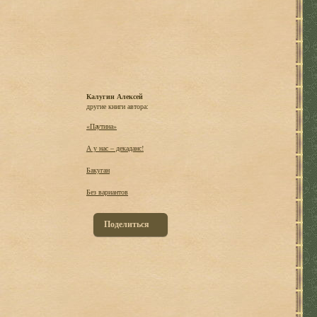
Калугин Алексей
другие книги автора:
«Паутина»
А у нас – декаданс!
Бакуган
Без вариантов
Поделиться