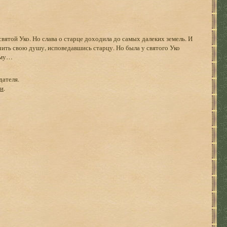
святой Уко. Но слава о старце доходила до самых далеких земель. И
ить свою душу, исповедавшись старцу. Но была у святого Уко
нему…
дателя.
ги
.