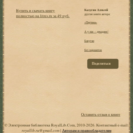
Купить и скачать книгу
Калугин Алексей
другие книги автора:
полностью на litres.ru за 49 руб.
«Паутина»
А у нас – декаданс!
Бакуган
Без вариантов
Поделиться
Оставить отзыв о книге
© Электронная библиотека RoyalLib.Com, 2010-2026. Контактный e-mail:
royallib.ru@gmail.com
|
Авторам и правообладателям