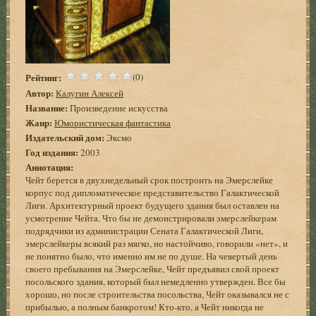
Рейтинг:
(0)
Автор:
Калугин Алексей
Название:
Произведение искусства
Жанр:
Юмористическая фантастика
Издательский дом:
Эксмо
Год издания:
2003
Аннотация:
Чейт берется в двухнедельный срок построить на Эмерслейке
корпус под дипломатическое представительство Галактической
Лиги. Архитектурный проект будущего здания был оставлен на
усмотрение Чейта. Что бы не демонстрировали эмерслейкерам
подрядчики из администрации Сената Галактической Лиги,
эмерслейкеры всякий раз мягко, но настойчиво, говорили «нет», и
не понятно было, что именно им не по душе. На чевертый день
своего пребывания на Эмерслейке, Чейт предъявил свой проект
посольского здания, который был немедленно утвержден. Все бы
хорошо, но после строительства посольства, Чейт оказывался не с
прибылью, а полным банкротом! Кто-кто, а Чейт никогда не