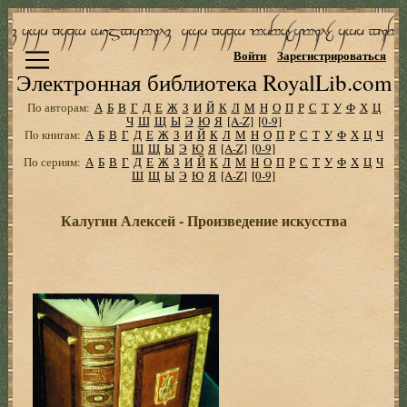
Войти
Зарегистрироваться
Электронная библиотека RoyalLib.com
По авторам:
А
Б
В
Г
Д
Е
Ж
З
И
Й
К
Л
М
Н
О
П
Р
С
Т
У
Ф
Х
Ц
Ч
Ш
Щ
Ы
Э
Ю
Я
[A-Z]
[0-9]
По книгам:
А
Б
В
Г
Д
Е
Ж
З
И
Й
К
Л
М
Н
О
П
Р
С
Т
У
Ф
Х
Ц
Ч
Ш
Щ
Ы
Э
Ю
Я
[A-Z]
[0-9]
По сериям:
А
Б
В
Г
Д
Е
Ж
З
И
Й
К
Л
М
Н
О
П
Р
С
Т
У
Ф
Х
Ц
Ч
Ш
Щ
Ы
Э
Ю
Я
[A-Z]
[0-9]
Калугин Алексей - Произведение искусства