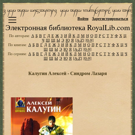
Войти
Зарегистрироваться
Электронная библиотека RoyalLib.com
По авторам:
А
Б
В
Г
Д
Е
Ж
З
И
Й
К
Л
М
Н
О
П
Р
С
Т
У
Ф
Х
Ц
Ч
Ш
Щ
Ы
Э
Ю
Я
[A-Z]
[0-9]
По книгам:
А
Б
В
Г
Д
Е
Ж
З
И
Й
К
Л
М
Н
О
П
Р
С
Т
У
Ф
Х
Ц
Ч
Ш
Щ
Ы
Э
Ю
Я
[A-Z]
[0-9]
По сериям:
А
Б
В
Г
Д
Е
Ж
З
И
Й
К
Л
М
Н
О
П
Р
С
Т
У
Ф
Х
Ц
Ч
Ш
Щ
Ы
Э
Ю
Я
[A-Z]
[0-9]
Калугин Алексей - Синдром Лазаря