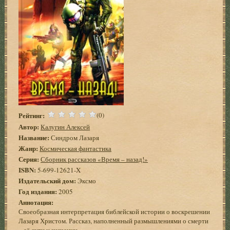
Рейтинг:
(0)
Автор:
Калугин Алексей
Название:
Синдром Лазаря
Жанр:
Космическая фантастика
Серия:
Сборник рассказов «Время – назад!»
ISBN:
5-699-12621-X
Издательский дом:
Эксмо
Год издания:
2005
Аннотация:
Своеобразная интерпретация библейской истории о воскрешении
Лазаря Христом. Рассказ, наполненный размышлениями о смерти
– её сути и значении…