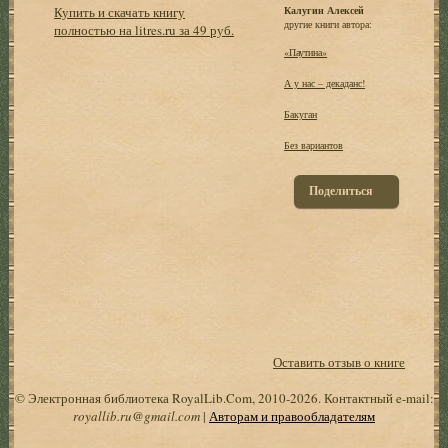
Купить и скачать книгу
Калугин Алексей
другие книги автора:
полностью на litres.ru за 49 руб.
«Паутина»
А у нас – декаданс!
Бакуган
Без вариантов
Поделиться
Оставить отзыв о книге
© Электронная библиотека RoyalLib.Com, 2010-2026. Контактный e-mail:
royallib.ru@gmail.com
|
Авторам и правообладателям