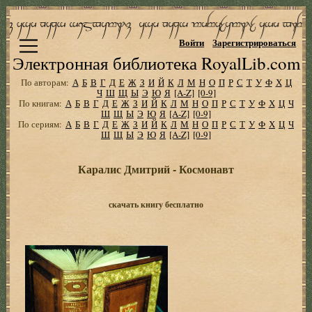
Войти
Зарегистрироваться
Электронная библиотека RoyalLib.com
По авторам:
А
Б
В
Г
Д
Е
Ж
З
И
Й
К
Л
М
Н
О
П
Р
С
Т
У
Ф
Х
Ц
Ч
Ш
Щ
Ы
Э
Ю
Я
[A-Z]
[0-9]
По книгам:
А
Б
В
Г
Д
Е
Ж
З
И
Й
К
Л
М
Н
О
П
Р
С
Т
У
Ф
Х
Ц
Ч
Ш
Щ
Ы
Э
Ю
Я
[A-Z]
[0-9]
По сериям:
А
Б
В
Г
Д
Е
Ж
З
И
Й
К
Л
М
Н
О
П
Р
С
Т
У
Ф
Х
Ц
Ч
Ш
Щ
Ы
Э
Ю
Я
[A-Z]
[0-9]
Каралис Дмитрий - Космонавт
скачать книгу бесплатно