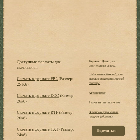
Доступные форматы для
Каралис Дмитрий
другие книги автора:
скачивания:
'Небываемое бывает', или
Скачать в формате FB2
(Размер:
морские виктории морской
столицы
25 Кб)
Автопортрет
Скачать в формате DOC
(Размер:
26кб)
Бастовать ли писателям
Скачать в формате RTF
(Размер:
В поисках утраченных
предков (сборник)
26кб)
Скачать в формате TXT
(Размер:
Поделиться
24кб)