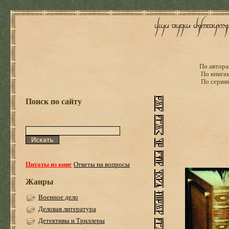
По автора
По книга
По серия
Поиск по сайту
Цитаты из книг
Ответы на вопросы
Жанры
Военное дело
Деловая литература
Детективы и Триллеры