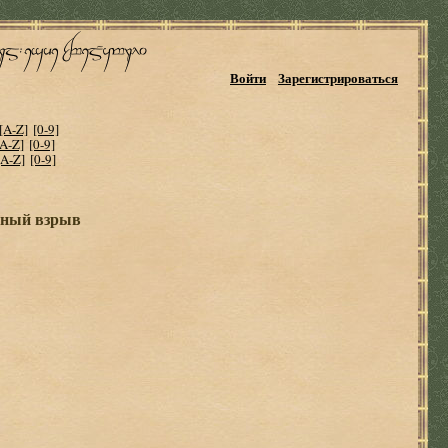
Войти
Зарегистрироваться
[A-Z]
[0-9]
[A-Z]
[0-9]
[A-Z]
[0-9]
нный взрыв