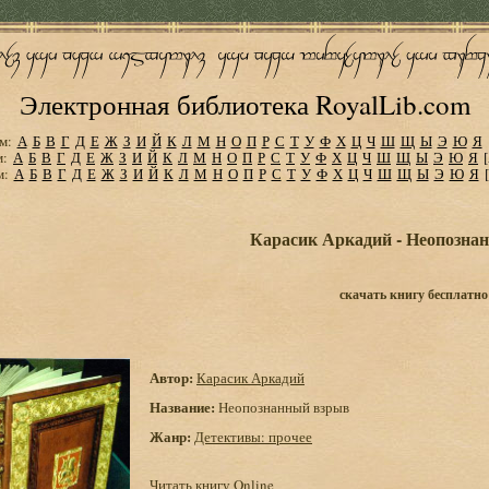
Электронная библиотека RoyalLib.com
м:
А
Б
В
Г
Д
Е
Ж
З
И
Й
К
Л
М
Н
О
П
Р
С
Т
У
Ф
Х
Ц
Ч
Ш
Щ
Ы
Э
Ю
Я
м:
А
Б
В
Г
Д
Е
Ж
З
И
Й
К
Л
М
Н
О
П
Р
С
Т
У
Ф
Х
Ц
Ч
Ш
Щ
Ы
Э
Ю
Я
м:
А
Б
В
Г
Д
Е
Ж
З
И
Й
К
Л
М
Н
О
П
Р
С
Т
У
Ф
Х
Ц
Ч
Ш
Щ
Ы
Э
Ю
Я
Карасик Аркадий - Неопозна
скачать книгу бесплатно
Автор:
Карасик Аркадий
Название:
Неопознанный взрыв
Жанр:
Детективы: прочее
Читать книгу Online