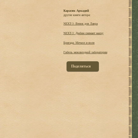
Карасик Аркадий
другие книги автора:
NEXT-3: Венок для Лавра
NEXT-3: Дюбин снимает маску
Бригада: Металл и воля
Гибель межзвездной лаборатории
Поделиться