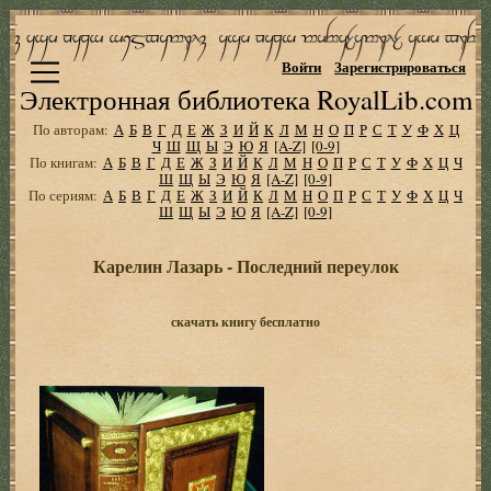
Войти
Зарегистрироваться
Электронная библиотека RoyalLib.com
По авторам:
А
Б
В
Г
Д
Е
Ж
З
И
Й
К
Л
М
Н
О
П
Р
С
Т
У
Ф
Х
Ц
Ч
Ш
Щ
Ы
Э
Ю
Я
[A-Z]
[0-9]
По книгам:
А
Б
В
Г
Д
Е
Ж
З
И
Й
К
Л
М
Н
О
П
Р
С
Т
У
Ф
Х
Ц
Ч
Ш
Щ
Ы
Э
Ю
Я
[A-Z]
[0-9]
По сериям:
А
Б
В
Г
Д
Е
Ж
З
И
Й
К
Л
М
Н
О
П
Р
С
Т
У
Ф
Х
Ц
Ч
Ш
Щ
Ы
Э
Ю
Я
[A-Z]
[0-9]
Карелин Лазарь - Последний переулок
скачать книгу бесплатно