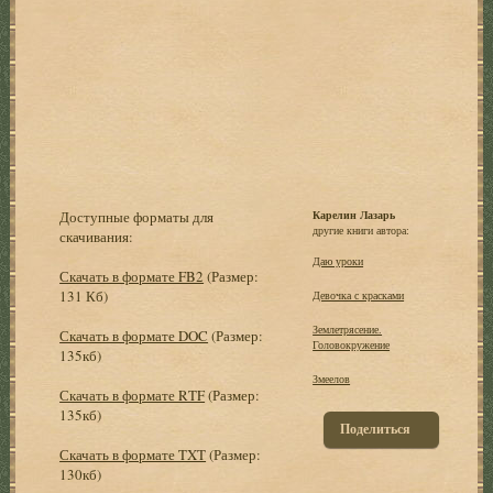
Доступные форматы для
Карелин Лазарь
другие книги автора:
скачивания:
Даю уроки
Скачать в формате FB2
(Размер:
131 Кб)
Девочка с красками
Землетрясение.
Скачать в формате DOC
(Размер:
Головокружение
135кб)
Змеелов
Скачать в формате RTF
(Размер:
135кб)
Поделиться
Скачать в формате TXT
(Размер:
130кб)