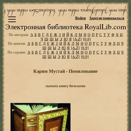
Войти
Зарегистрироваться
Электронная библиотека RoyalLib.com
По авторам:
А
Б
В
Г
Д
Е
Ж
З
И
Й
К
Л
М
Н
О
П
Р
С
Т
У
Ф
Х
Ц
Ч
Ш
Щ
Ы
Э
Ю
Я
[A-Z]
[0-9]
По книгам:
А
Б
В
Г
Д
Е
Ж
З
И
Й
К
Л
М
Н
О
П
Р
С
Т
У
Ф
Х
Ц
Ч
Ш
Щ
Ы
Э
Ю
Я
[A-Z]
[0-9]
По сериям:
А
Б
В
Г
Д
Е
Ж
З
И
Й
К
Л
М
Н
О
П
Р
С
Т
У
Ф
Х
Ц
Ч
Ш
Щ
Ы
Э
Ю
Я
[A-Z]
[0-9]
Карим Мустай - Помилование
скачать книгу бесплатно