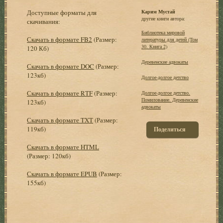
Доступные форматы для
Карим Мустай
другие книги автора:
скачивания:
Библиотека мировой
Скачать в формате FB2
(Размер:
литературы для детей (Том
30. Книга 2)
120 Кб)
Деревенские адвокаты
Скачать в формате DOC
(Размер:
123кб)
Долгое-долгое детство
Скачать в формате RTF
(Размер:
Долгое-долгое детство.
Помилование. Деревенские
123кб)
адвокаты
Скачать в формате TXT
(Размер:
119кб)
Поделиться
Скачать в формате HTML
(Размер: 120кб)
Скачать в формате EPUB
(Размер:
155кб)