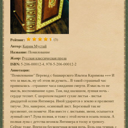
Рейтинг:
(3)
Автор:
Карим Мустай
Название:
Помилование
Жанр:
Русская классическая проза
ISBN:
5-206-00012-4, 978-5-206-00012-2
Аннотация:
"Помилование" Перевод с башкирского Ильгиза Каримова +++ И
что за мысль, ну об этом ли думать... В такой страшный час
привязалась - страшнее часа ожидания смерти. И мысль-то не
мысль, воспоминание одно. Там, над шалашом, лунная ночь -
сердце теснит. С шорохом падают сухие листья - листья
двадцатой осени Янтимера. Иной ударится о землю и прозвенит
тягуче. Это, наверное, осиновый лист. Березовый так не
прозвенит, он помягче. Или вместе с листьями, звеня, осыпается
лунный свет? Луна полная, и тоже с этой ночи в осыпь пошла. А
полная луна с детства вгоняла Янтимера в тоску и тревогу.
Сейчас тоже. Впереди бесконечная ясная ночь. Будь она темная, с