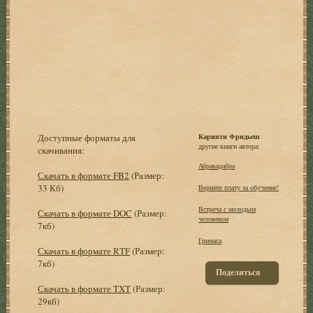
Доступные форматы для
Каринти Фридьеш
другие книги автора:
скачивания:
Абракадабра
Скачать в формате FB2
(Размер:
33 Кб)
Верните плату за обучение!
Встреча с молодым
Скачать в формате DOC
(Размер:
человеком
7кб)
Гримаса
Скачать в формате RTF
(Размер:
7кб)
Поделиться
Скачать в формате TXT
(Размер:
29кб)