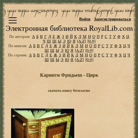
Войти
Зарегистрироваться
Электронная библиотека RoyalLib.com
По авторам:
А
Б
В
Г
Д
Е
Ж
З
И
Й
К
Л
М
Н
О
П
Р
С
Т
У
Ф
Х
Ц
Ч
Ш
Щ
Ы
Э
Ю
Я
[A-Z]
[0-9]
По книгам:
А
Б
В
Г
Д
Е
Ж
З
И
Й
К
Л
М
Н
О
П
Р
С
Т
У
Ф
Х
Ц
Ч
Ш
Щ
Ы
Э
Ю
Я
[A-Z]
[0-9]
По сериям:
А
Б
В
Г
Д
Е
Ж
З
И
Й
К
Л
М
Н
О
П
Р
С
Т
У
Ф
Х
Ц
Ч
Ш
Щ
Ы
Э
Ю
Я
[A-Z]
[0-9]
Каринти Фридьеш - Цирк
скачать книгу бесплатно