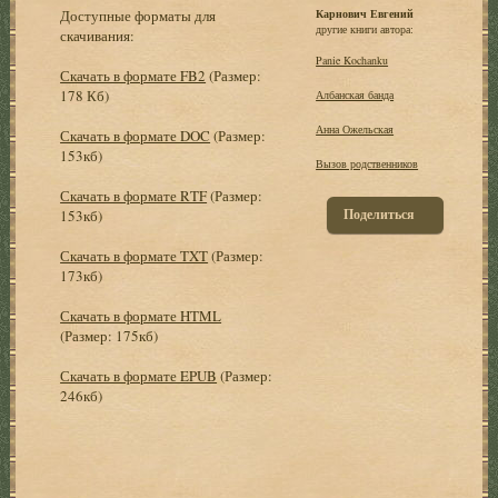
Доступные форматы для
Карнович Евгений
другие книги автора:
скачивания:
Panie Kochanku
Скачать в формате FB2
(Размер:
178 Кб)
Албанская банда
Анна Ожельская
Скачать в формате DOC
(Размер:
153кб)
Вызов родственников
Скачать в формате RTF
(Размер:
Поделиться
153кб)
Скачать в формате TXT
(Размер:
173кб)
Скачать в формате HTML
(Размер: 175кб)
Скачать в формате EPUB
(Размер:
246кб)