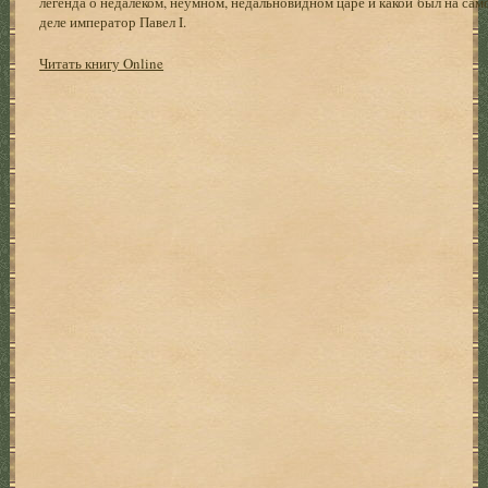
легенда о недалеком, неумном, недальновидном царе и какой был на сам
деле император Павел I.
Читать книгу Online