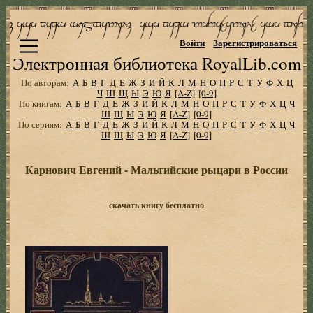
Войти
Зарегистрироваться
Электронная библиотека RoyalLib.com
По авторам:
А
Б
В
Г
Д
Е
Ж
З
И
Й
К
Л
М
Н
О
П
Р
С
Т
У
Ф
Х
Ц
Ч
Ш
Щ
Ы
Э
Ю
Я
[A-Z]
[0-9]
По книгам:
А
Б
В
Г
Д
Е
Ж
З
И
Й
К
Л
М
Н
О
П
Р
С
Т
У
Ф
Х
Ц
Ч
Ш
Щ
Ы
Э
Ю
Я
[A-Z]
[0-9]
По сериям:
А
Б
В
Г
Д
Е
Ж
З
И
Й
К
Л
М
Н
О
П
Р
С
Т
У
Ф
Х
Ц
Ч
Ш
Щ
Ы
Э
Ю
Я
[A-Z]
[0-9]
Карнович Евгений - Мальтийские рыцари в России
скачать книгу бесплатно