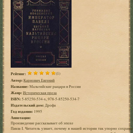
Рейтинг:
(1)
Автор:
Карнович Евгений
Название:
Мальтийские рыцари в России
Жанр:
Историческая проза
ISBN:
5-85250-534-x, 978-5-85250-534-7
Издательский дом:
Дрофа
Год издания:
1995
Аннотация:
Произведение рассказывает об эпохе
Павла I. Читатель узнает, почему в нашей истории так упорно сохраня