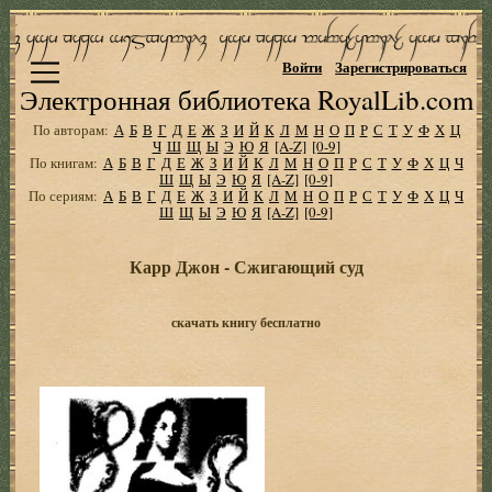
Войти
Зарегистрироваться
Электронная библиотека RoyalLib.com
По авторам:
А
Б
В
Г
Д
Е
Ж
З
И
Й
К
Л
М
Н
О
П
Р
С
Т
У
Ф
Х
Ц
Ч
Ш
Щ
Ы
Э
Ю
Я
[A-Z]
[0-9]
По книгам:
А
Б
В
Г
Д
Е
Ж
З
И
Й
К
Л
М
Н
О
П
Р
С
Т
У
Ф
Х
Ц
Ч
Ш
Щ
Ы
Э
Ю
Я
[A-Z]
[0-9]
По сериям:
А
Б
В
Г
Д
Е
Ж
З
И
Й
К
Л
М
Н
О
П
Р
С
Т
У
Ф
Х
Ц
Ч
Ш
Щ
Ы
Э
Ю
Я
[A-Z]
[0-9]
Карр Джон - Сжигающий суд
скачать книгу бесплатно