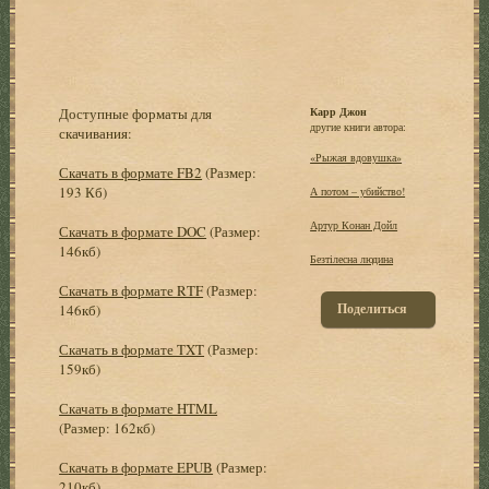
Доступные форматы для
Карр Джон
другие книги автора:
скачивания:
«Рыжая вдовушка»
Скачать в формате FB2
(Размер:
193 Кб)
А потом – убийство!
Артур Конан Дойл
Скачать в формате DOC
(Размер:
146кб)
Безтілесна людина
Скачать в формате RTF
(Размер:
Поделиться
146кб)
Скачать в формате TXT
(Размер:
159кб)
Скачать в формате HTML
(Размер: 162кб)
Скачать в формате EPUB
(Размер:
210кб)