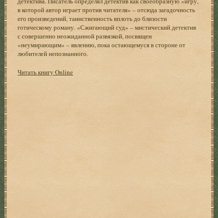
детектива. Писатель определял детектив как своеобразную «игру,
в которой автор играет против читателя» – отсюда загадочность
его произведений, таинственность вплоть до близости
готическому роману. «Сжигающий суд» – мистический детектив
с совершенно неожиданной развязкой, посвящен
«неумирающим» – явлению, пока остающемуся в стороне от
любителей непознанного.
Читать книгу Online