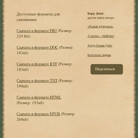
Доступные форматы для
Карр Джон
другие книги автора:
скачивания:
«Рыжая вдовушка»
Скачать в формате FB2
(Размер:
229 Кб)
А потом – убийство!
Артур Конан Дойл
Скачать в формате DOC
(Размер:
183кб)
Безтілесна людина
Скачать в формате RTF
(Размер:
Поделиться
183кб)
Скачать в формате TXT
(Размер:
190кб)
Скачать в формате HTML
(Размер: 193кб)
Скачать в формате EPUB
(Размер:
268кб)