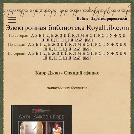
Войти
Зарегистрироваться
Электронная библиотека RoyalLib.com
По авторам:
А
Б
В
Г
Д
Е
Ж
З
И
Й
К
Л
М
Н
О
П
Р
С
Т
У
Ф
Х
Ц
Ч
Ш
Щ
Ы
Э
Ю
Я
[A-Z]
[0-9]
По книгам:
А
Б
В
Г
Д
Е
Ж
З
И
Й
К
Л
М
Н
О
П
Р
С
Т
У
Ф
Х
Ц
Ч
Ш
Щ
Ы
Э
Ю
Я
[A-Z]
[0-9]
По сериям:
А
Б
В
Г
Д
Е
Ж
З
И
Й
К
Л
М
Н
О
П
Р
С
Т
У
Ф
Х
Ц
Ч
Ш
Щ
Ы
Э
Ю
Я
[A-Z]
[0-9]
Карр Джон - Спящий сфинкс
скачать книгу бесплатно