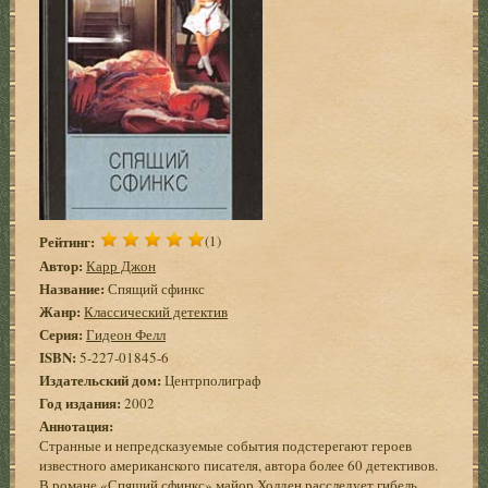
Рейтинг:
(1)
Автор:
Карр Джон
Название:
Спящий сфинкс
Жанр:
Классический детектив
Серия:
Гидеон Фелл
ISBN:
5-227-01845-6
Издательский дом:
Центрполиграф
Год издания:
2002
Аннотация:
Странные и непредсказуемые события подстерегают героев
известного американского писателя, автора более 60 детективов.
В романе «Спящий сфинкс» майор Холден расследует гибель