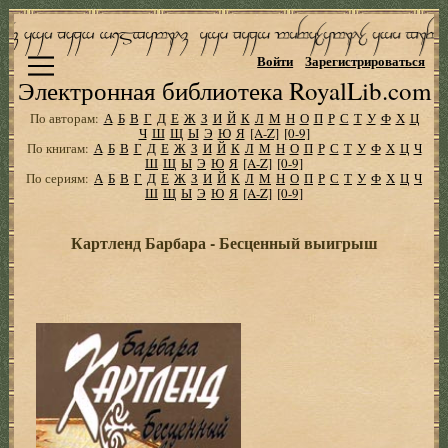
Войти
Зарегистрироваться
Электронная библиотека RoyalLib.com
По авторам:
А
Б
В
Г
Д
Е
Ж
З
И
Й
К
Л
М
Н
О
П
Р
С
Т
У
Ф
Х
Ц
Ч
Ш
Щ
Ы
Э
Ю
Я
[A-Z]
[0-9]
По книгам:
А
Б
В
Г
Д
Е
Ж
З
И
Й
К
Л
М
Н
О
П
Р
С
Т
У
Ф
Х
Ц
Ч
Ш
Щ
Ы
Э
Ю
Я
[A-Z]
[0-9]
По сериям:
А
Б
В
Г
Д
Е
Ж
З
И
Й
К
Л
М
Н
О
П
Р
С
Т
У
Ф
Х
Ц
Ч
Ш
Щ
Ы
Э
Ю
Я
[A-Z]
[0-9]
Картленд Барбара - Бесценный выигрыш