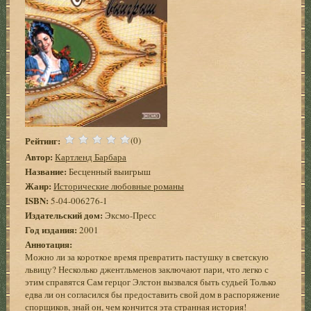
Рейтинг:
(0)
Автор:
Картленд Барбара
Название:
Бесценный выигрыш
Жанр:
Исторические любовные романы
ISBN:
5-04-006276-1
Издательский дом:
Эксмо-Пресс
Год издания:
2001
Аннотация:
Можно ли за короткое время превратить пастушку в светскую
львицу? Несколько джентльменов заключают пари, что легко с
этим справятся Сам герцог Элстон вызвался быть судьей Только
едва ли он согласился бы предоставить свой дом в распоряжение
спорщиков, знай он, чем кончится эта странная история!