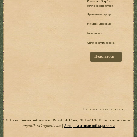
Картленд Барбара
другие книги автора:
Пронзенное сердце
Укрытые любовью
Авантюрист
Ангел в сетях порока
Поделиться
Оставить отзыв о книге
© Электронная библиотека RoyalLib.Com, 2010-2026. Контактный e-mail:
royallib.ru@gmail.com
|
Авторам и правообладателям