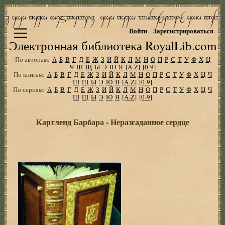
Войти
Зарегистрироваться
Электронная библиотека RoyalLib.com
По авторам:
А
Б
В
Г
Д
Е
Ж
З
И
Й
К
Л
М
Н
О
П
Р
С
Т
У
Ф
Х
Ц
Ч
Ш
Щ
Ы
Э
Ю
Я
[A-Z]
[0-9]
По книгам:
А
Б
В
Г
Д
Е
Ж
З
И
Й
К
Л
М
Н
О
П
Р
С
Т
У
Ф
Х
Ц
Ч
Ш
Щ
Ы
Э
Ю
Я
[A-Z]
[0-9]
По сериям:
А
Б
В
Г
Д
Е
Ж
З
И
Й
К
Л
М
Н
О
П
Р
С
Т
У
Ф
Х
Ц
Ч
Ш
Щ
Ы
Э
Ю
Я
[A-Z]
[0-9]
Картленд Барбара - Неразгаданное сердце