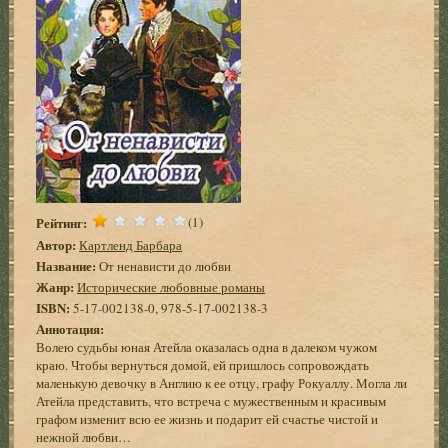
Рейтинг:
(1)
Автор:
Картленд Барбара
Название:
От ненависти до любви
Жанр:
Исторические любовные романы
ISBN:
5-17-002138-0, 978-5-17-002138-3
Аннотация:
Волею судьбы юная Атейла оказалась одна в далеком чужом
краю. Чтобы вернуться домой, ей пришлось сопровождать
маленькую девочку в Англию к ее отцу, графу Рокуаллу. Могла ли
Атейла представить, что встреча с мужественным и красивым
графом изменит всю ее жизнь и подарит ей счастье чистой и
нежной любви…