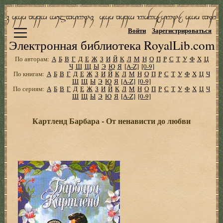
Войти
Зарегистрироваться
Электронная библиотека RoyalLib.com
По авторам:
А
Б
В
Г
Д
Е
Ж
З
И
Й
К
Л
М
Н
О
П
Р
С
Т
У
Ф
Х
Ц
Ч
Ш
Щ
Ы
Э
Ю
Я
[A-Z]
[0-9]
По книгам:
А
Б
В
Г
Д
Е
Ж
З
И
Й
К
Л
М
Н
О
П
Р
С
Т
У
Ф
Х
Ц
Ч
Ш
Щ
Ы
Э
Ю
Я
[A-Z]
[0-9]
По сериям:
А
Б
В
Г
Д
Е
Ж
З
И
Й
К
Л
М
Н
О
П
Р
С
Т
У
Ф
Х
Ц
Ч
Ш
Щ
Ы
Э
Ю
Я
[A-Z]
[0-9]
Картленд Барбара - От ненависти до любви