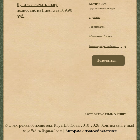
Купить и скачать книгу
Кассиль Лев
другие книги автора:
полностью на litres.ru за 309,90
руб.
«Диско»
«Трансбалт»
Абсолютный слух
Агитмедведьособого отряда
Поделиться
Оставить отзыв о книге
© Электронная библиотека RoyalLib.Com, 2010-2026. Контактный e-mail:
royallib.ru@gmail.com
|
Авторам и правообладателям