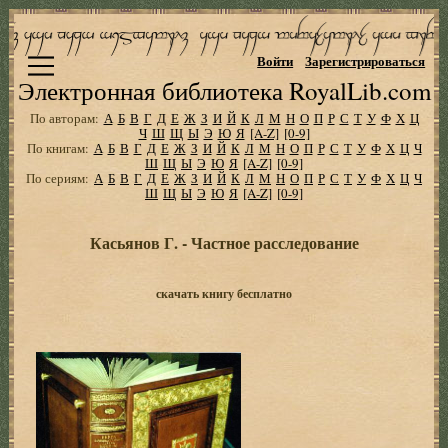
Войти
Зарегистрироваться
Электронная библиотека RoyalLib.com
По авторам:
А
Б
В
Г
Д
Е
Ж
З
И
Й
К
Л
М
Н
О
П
Р
С
Т
У
Ф
Х
Ц
Ч
Ш
Щ
Ы
Э
Ю
Я
[A-Z]
[0-9]
По книгам:
А
Б
В
Г
Д
Е
Ж
З
И
Й
К
Л
М
Н
О
П
Р
С
Т
У
Ф
Х
Ц
Ч
Ш
Щ
Ы
Э
Ю
Я
[A-Z]
[0-9]
По сериям:
А
Б
В
Г
Д
Е
Ж
З
И
Й
К
Л
М
Н
О
П
Р
С
Т
У
Ф
Х
Ц
Ч
Ш
Щ
Ы
Э
Ю
Я
[A-Z]
[0-9]
Касьянов Г. - Частное расследование
скачать книгу бесплатно