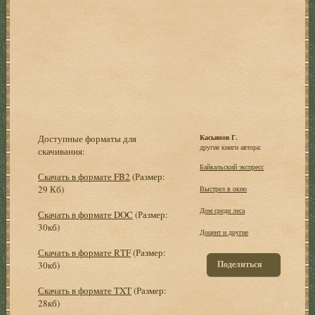
Доступные форматы для
Касьянов Г.
другие книги автора:
скачивания:
Байкальский экспресс
Скачать в формате FB2
(Размер:
29 Кб)
Выстрел в окно
Дом среди леса
Скачать в формате DOC
(Размер:
30кб)
Доцент и другие
Скачать в формате RTF
(Размер:
Поделиться
30кб)
Скачать в формате TXT
(Размер:
28кб)