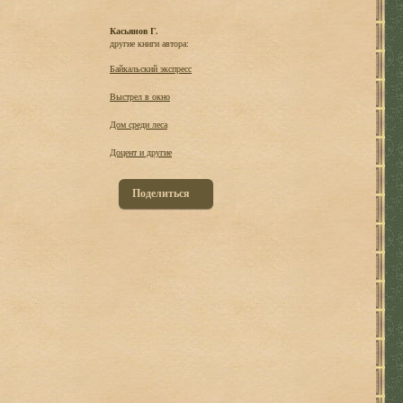
Касьянов Г.
другие книги автора:
Байкальский экспресс
Выстрел в окно
Дом среди леса
Доцент и другие
Поделиться