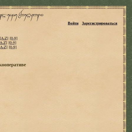
Войти
Зарегистрироваться
[A-Z]
[0-9]
[A-Z]
[0-9]
[A-Z]
[0-9]
 кооперативе