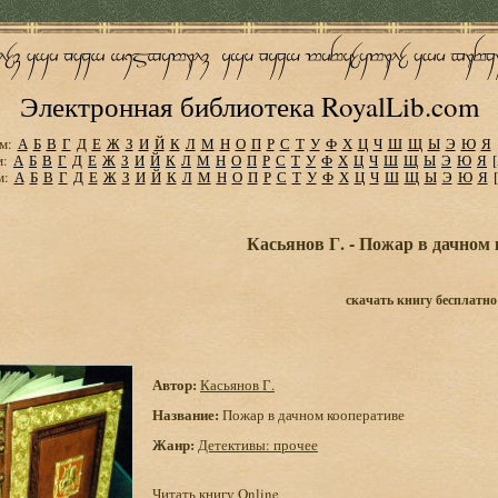
Электронная библиотека RoyalLib.com
м:
А
Б
В
Г
Д
Е
Ж
З
И
Й
К
Л
М
Н
О
П
Р
С
Т
У
Ф
Х
Ц
Ч
Ш
Щ
Ы
Э
Ю
Я
м:
А
Б
В
Г
Д
Е
Ж
З
И
Й
К
Л
М
Н
О
П
Р
С
Т
У
Ф
Х
Ц
Ч
Ш
Щ
Ы
Э
Ю
Я
м:
А
Б
В
Г
Д
Е
Ж
З
И
Й
К
Л
М
Н
О
П
Р
С
Т
У
Ф
Х
Ц
Ч
Ш
Щ
Ы
Э
Ю
Я
Касьянов Г. - Пожар в дачном
скачать книгу бесплатно
Автор:
Касьянов Г.
Название:
Пожар в дачном кооперативе
Жанр:
Детективы: прочее
Читать книгу Online