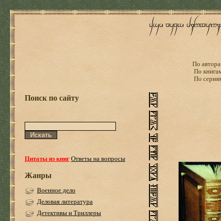
По автора
По книга
По серия
Поиск по сайту
Цитаты из книг
Ответы на вопросы
Жанры
Военное дело
Деловая литература
Детективы и Триллеры