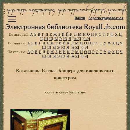
Войти
Зарегистрироваться
Электронная библиотека RoyalLib.com
По авторам:
А
Б
В
Г
Д
Е
Ж
З
И
Й
К
Л
М
Н
О
П
Р
С
Т
У
Ф
Х
Ц
Ч
Ш
Щ
Ы
Э
Ю
Я
[A-Z]
[0-9]
По книгам:
А
Б
В
Г
Д
Е
Ж
З
И
Й
К
Л
М
Н
О
П
Р
С
Т
У
Ф
Х
Ц
Ч
Ш
Щ
Ы
Э
Ю
Я
[A-Z]
[0-9]
По сериям:
А
Б
В
Г
Д
Е
Ж
З
И
Й
К
Л
М
Н
О
П
Р
С
Т
У
Ф
Х
Ц
Ч
Ш
Щ
Ы
Э
Ю
Я
[A-Z]
[0-9]
Катасонова Елена - Концерт для виолончели с
оркестром
скачать книгу бесплатно