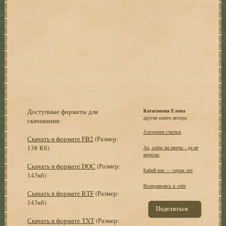
Доступные форматы для
Катасонова Елена
другие книги автора:
скачивания:
Алгоритм счастья
Скачать в формате FB2
(Размер:
138 Кб)
Ах, кабы на цветы - да не
морозы
Скачать в формате DOC
(Размер:
Бабий век — сорок лет
143кб)
Возвращаясь к себе
Скачать в формате RTF
(Размер:
143кб)
Поделиться
Скачать в формате TXT
(Размер: