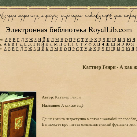
Электронная библиотека RoyalLib.com
м:
А
Б
В
Г
Д
Е
Ж
З
И
Й
К
Л
М
Н
О
П
Р
С
Т
У
Ф
Х
Ц
Ч
Ш
Щ
Ы
Э
Ю
Я
м:
А
Б
В
Г
Д
Е
Ж
З
И
Й
К
Л
М
Н
О
П
Р
С
Т
У
Ф
Х
Ц
Ч
Ш
Щ
Ы
Э
Ю
Я
м:
А
Б
В
Г
Д
Е
Ж
З
И
Й
К
Л
М
Н
О
П
Р
С
Т
У
Ф
Х
Ц
Ч
Ш
Щ
Ы
Э
Ю
Я
Каттнер Генри - А как 
Автор:
Каттнер Генри
Название:
А как же ещё
Данная книга недоступна в связи с жалобой правообла
Вы можете
прочитать ознакомительный фрагмент кни