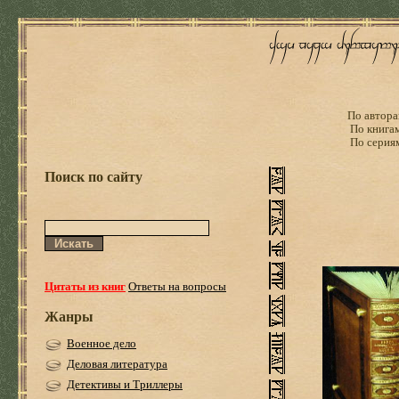
По автора
По книга
По серия
Поиск по сайту
Цитаты из книг
Ответы на вопросы
Жанры
Военное дело
Деловая литература
Детективы и Триллеры