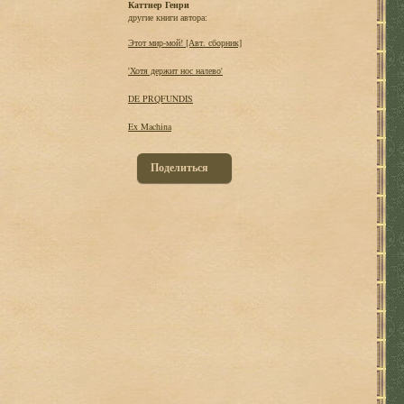
Каттнер Генри
другие книги автора:
Этот мир-мой! [Авт. сборник]
'Хотя держит нос налево'
DE PRQFUNDIS
Ex Machina
Поделиться