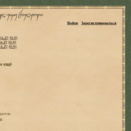
Войти
Зарегистрироваться
[A-Z]
[0-9]
[A-Z]
[0-9]
[A-Z]
[0-9]
же ещё
дателя.
ги
.