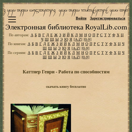
Войти
Зарегистрироваться
Электронная библиотека RoyalLib.com
По авторам:
А
Б
В
Г
Д
Е
Ж
З
И
Й
К
Л
М
Н
О
П
Р
С
Т
У
Ф
Х
Ц
Ч
Ш
Щ
Ы
Э
Ю
Я
[A-Z]
[0-9]
По книгам:
А
Б
В
Г
Д
Е
Ж
З
И
Й
К
Л
М
Н
О
П
Р
С
Т
У
Ф
Х
Ц
Ч
Ш
Щ
Ы
Э
Ю
Я
[A-Z]
[0-9]
По сериям:
А
Б
В
Г
Д
Е
Ж
З
И
Й
К
Л
М
Н
О
П
Р
С
Т
У
Ф
Х
Ц
Ч
Ш
Щ
Ы
Э
Ю
Я
[A-Z]
[0-9]
Каттнер Генри - Работа по способностям
скачать книгу бесплатно