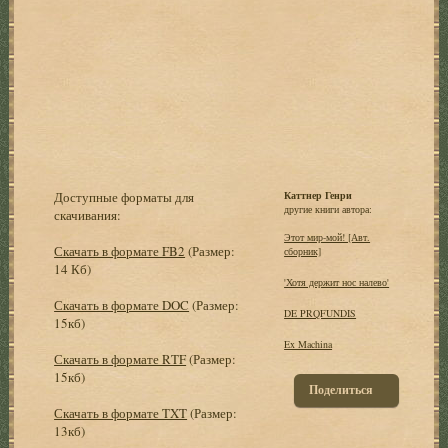
Доступные форматы для
Каттнер Генри
другие книги автора:
скачивания:
Этот мир-мой! [Авт.
Скачать в формате FB2
(Размер:
сборник]
14 Кб)
'Хотя держит нос налево'
Скачать в формате DOC
(Размер:
DE PRQFUNDIS
15кб)
Ex Machina
Скачать в формате RTF
(Размер:
15кб)
Поделиться
Скачать в формате TXT
(Размер:
13кб)