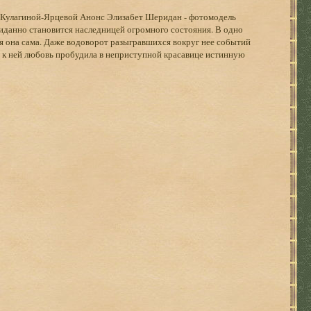
С. Кулагиной-Ярцевой Анонс Элизабет Шеридан - фотомодель
жиданно становится наследницей огромного состояния. В одно
ся она сама. Даже водоворот разыгравшихся вокруг нее событий
 к ней любовь пробудила в неприступной красавице истинную