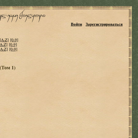
Войти
Зарегистрироваться
[A-Z]
[0-9]
[A-Z]
[0-9]
[A-Z]
[0-9]
(Том 1)