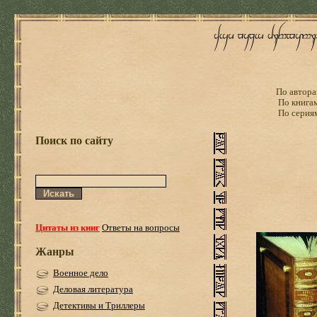
По автора
По книга
По серия
Поиск по сайту
Цитаты из книг
Ответы на вопросы
Жанры
Военное дело
Деловая литература
Детективы и Триллеры