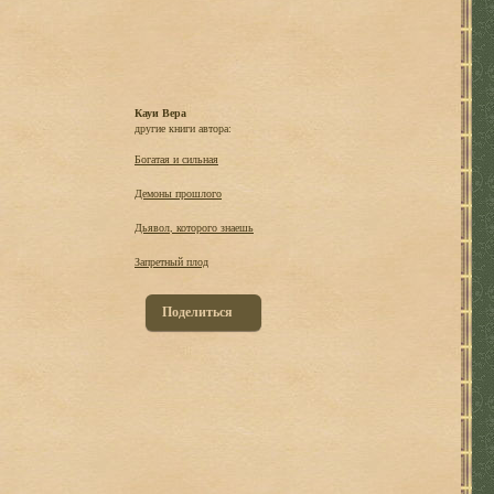
Кауи Вера
другие книги автора:
Богатая и сильная
Демоны прошлого
Дьявол, которого знаешь
Запретный плод
Поделиться