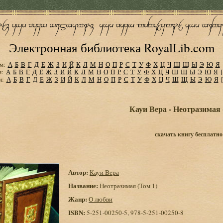
Электронная библиотека RoyalLib.com
м:
А
Б
В
Г
Д
Е
Ж
З
И
Й
К
Л
М
Н
О
П
Р
С
Т
У
Ф
Х
Ц
Ч
Ш
Щ
Ы
Э
Ю
Я
м:
А
Б
В
Г
Д
Е
Ж
З
И
Й
К
Л
М
Н
О
П
Р
С
Т
У
Ф
Х
Ц
Ч
Ш
Щ
Ы
Э
Ю
Я
м:
А
Б
В
Г
Д
Е
Ж
З
И
Й
К
Л
М
Н
О
П
Р
С
Т
У
Ф
Х
Ц
Ч
Ш
Щ
Ы
Э
Ю
Я
Кауи Вера - Неотразимая 
скачать книгу бесплатно
Автор:
Кауи Вера
Название:
Неотразимая (Том 1)
Жанр:
О любви
ISBN:
5-251-00250-5, 978-5-251-00250-8