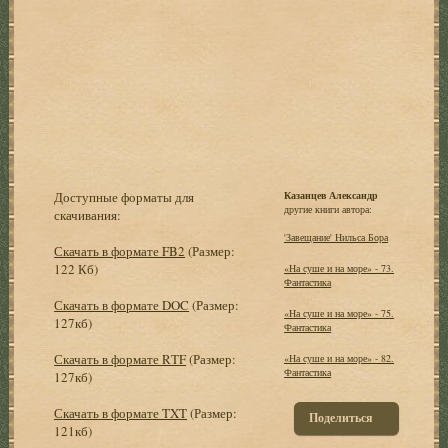
Доступные форматы для
Казанцев Александр
другие книги автора:
скачивания:
'Завещание' Нильса Бора
Скачать в формате FB2
(Размер:
122 Кб)
«На суше и на море» - 73.
Фантастика
Скачать в формате DOC
(Размер:
«На суше и на море» - 75.
127кб)
Фантастика
Скачать в формате RTF
(Размер:
«На суше и на море» - 82.
Фантастика
127кб)
Скачать в формате TXT
(Размер:
Поделиться
121кб)