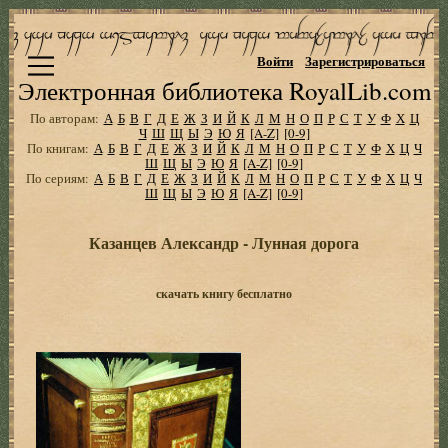
Войти
Зарегистрироваться
Электронная библиотека RoyalLib.com
По авторам:
А
Б
В
Г
Д
Е
Ж
З
И
Й
К
Л
М
Н
О
П
Р
С
Т
У
Ф
Х
Ц
Ч
Ш
Щ
Ы
Э
Ю
Я
[A-Z]
[0-9]
По книгам:
А
Б
В
Г
Д
Е
Ж
З
И
Й
К
Л
М
Н
О
П
Р
С
Т
У
Ф
Х
Ц
Ч
Ш
Щ
Ы
Э
Ю
Я
[A-Z]
[0-9]
По сериям:
А
Б
В
Г
Д
Е
Ж
З
И
Й
К
Л
М
Н
О
П
Р
С
Т
У
Ф
Х
Ц
Ч
Ш
Щ
Ы
Э
Ю
Я
[A-Z]
[0-9]
Казанцев Александр - Лунная дорога
скачать книгу бесплатно