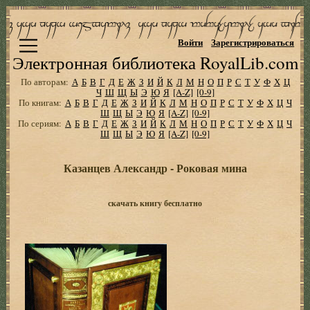
Войти
Зарегистрироваться
Электронная библиотека RoyalLib.com
По авторам:
А
Б
В
Г
Д
Е
Ж
З
И
Й
К
Л
М
Н
О
П
Р
С
Т
У
Ф
Х
Ц
Ч
Ш
Щ
Ы
Э
Ю
Я
[A-Z]
[0-9]
По книгам:
А
Б
В
Г
Д
Е
Ж
З
И
Й
К
Л
М
Н
О
П
Р
С
Т
У
Ф
Х
Ц
Ч
Ш
Щ
Ы
Э
Ю
Я
[A-Z]
[0-9]
По сериям:
А
Б
В
Г
Д
Е
Ж
З
И
Й
К
Л
М
Н
О
П
Р
С
Т
У
Ф
Х
Ц
Ч
Ш
Щ
Ы
Э
Ю
Я
[A-Z]
[0-9]
Казанцев Александр - Роковая мина
скачать книгу бесплатно