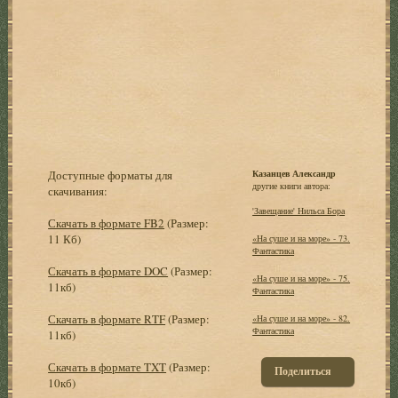
Доступные форматы для
Казанцев Александр
другие книги автора:
скачивания:
'Завещание' Нильса Бора
Скачать в формате FB2
(Размер:
11 Кб)
«На суше и на море» - 73.
Фантастика
Скачать в формате DOC
(Размер:
«На суше и на море» - 75.
11кб)
Фантастика
Скачать в формате RTF
(Размер:
«На суше и на море» - 82.
Фантастика
11кб)
Скачать в формате TXT
(Размер:
Поделиться
10кб)