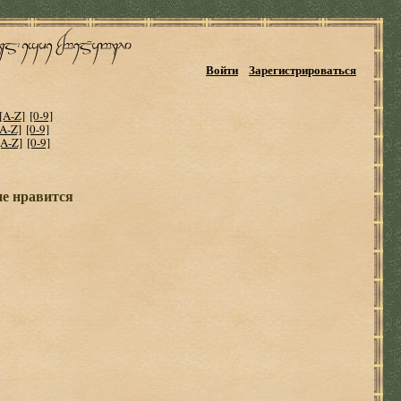
Войти
Зарегистрироваться
[A-Z]
[0-9]
[A-Z]
[0-9]
[A-Z]
[0-9]
не нравится