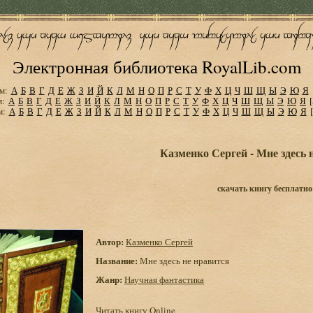
Электронная библиотека RoyalLib.com
м:
А
Б
В
Г
Д
Е
Ж
З
И
Й
К
Л
М
Н
О
П
Р
С
Т
У
Ф
Х
Ц
Ч
Ш
Щ
Ы
Э
Ю
Я
м:
А
Б
В
Г
Д
Е
Ж
З
И
Й
К
Л
М
Н
О
П
Р
С
Т
У
Ф
Х
Ц
Ч
Ш
Щ
Ы
Э
Ю
Я
м:
А
Б
В
Г
Д
Е
Ж
З
И
Й
К
Л
М
Н
О
П
Р
С
Т
У
Ф
Х
Ц
Ч
Ш
Щ
Ы
Э
Ю
Я
Казменко Сергей - Мне здесь 
скачать книгу бесплатно
Автор:
Казменко Сергей
Название:
Мне здесь не нравится
Жанр:
Научная фантастика
Читать книгу Online