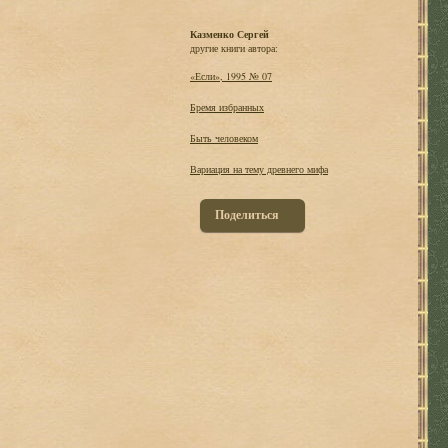
Казменко Сергей
другие книги автора:
«Если», 1995 № 07
Бремя избранных
Быть человеком
Вариация на тему древнего мифа
Поделиться