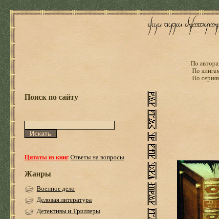
По автора
По книга
По серия
Поиск по сайту
Цитаты из книг
Ответы на вопросы
Жанры
Военное дело
Деловая литература
Детективы и Триллеры