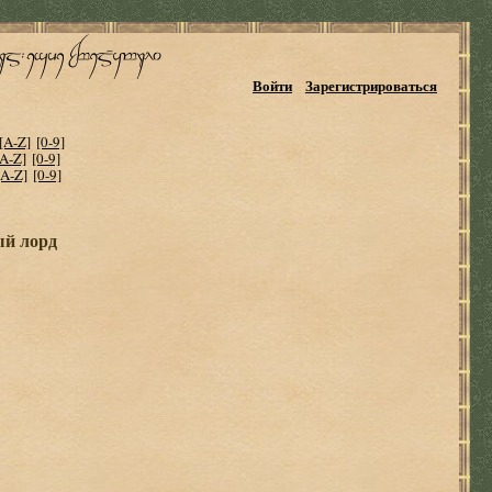
Войти
Зарегистрироваться
[A-Z]
[0-9]
[A-Z]
[0-9]
[A-Z]
[0-9]
й лорд