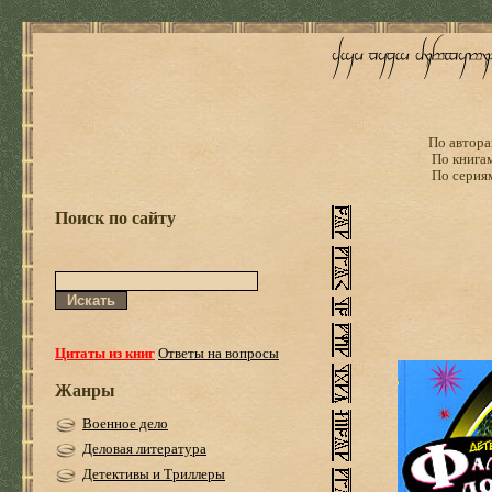
По автора
По книга
По серия
Поиск по сайту
Цитаты из книг
Ответы на вопросы
Жанры
Военное дело
Деловая литература
Детективы и Триллеры