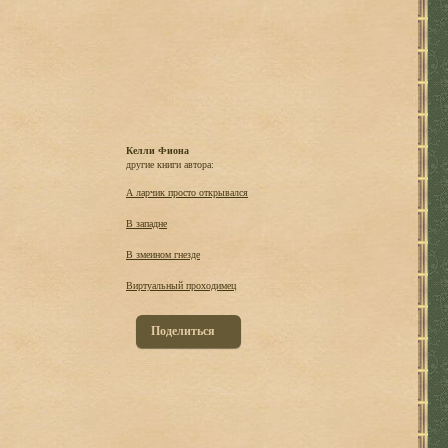
Келли Фиона
другие книги автора:
А ларчик просто открывался
В западне
В змеином гнезде
Виртуальный проходимец
Поделиться