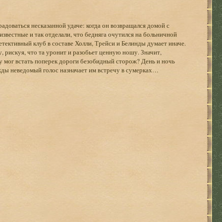
доваться несказанной удаче: когда он возвращался домой с
известные и так отделали, что бедняга очутился на больничной
етективный клуб в составе Холли, Трейси и Белинды думает иначе.
, рискуя, что та уронит и разобьет ценную ношу. Значит,
у мог встать поперек дороги безобидный сторож? День и ночь
ажды неведомый голос назначает им встречу в сумерках…