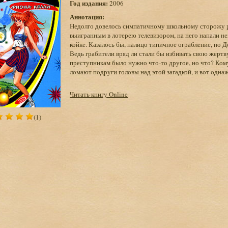
Год издания:
2006
Аннотация:
Недолго довелось симпатичному школьному сторожу ра
выигранным в лотерею телевизором, на него напали не
койке. Казалось бы, налицо типичное ограбление, но Д
Ведь грабители вряд ли стали бы избивать свою жертву
преступникам было нужно что-то другое, но что? Ком
ломают подруги головы над этой загадкой, и вот одн
Читать книгу Online
(1)