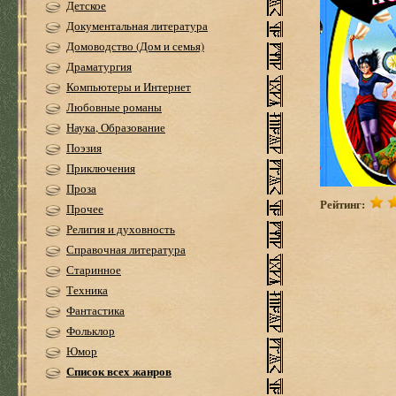
Детское
Документальная литература
Домоводство (Дом и семья)
Драматургия
Компьютеры и Интернет
Любовные романы
Наука, Образование
Поэзия
Приключения
Проза
Рейтинг:
Прочее
Религия и духовность
Справочная литература
Старинное
Техника
Фантастика
Фольклор
Юмор
Список всех жанров