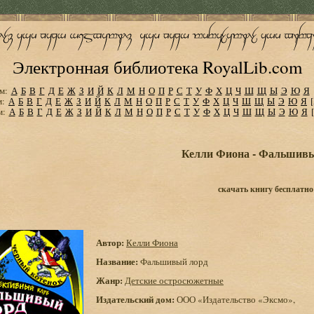
Электронная библиотека RoyalLib.com
м:
А
Б
В
Г
Д
Е
Ж
З
И
Й
К
Л
М
Н
О
П
Р
С
Т
У
Ф
Х
Ц
Ч
Ш
Щ
Ы
Э
Ю
Я
м:
А
Б
В
Г
Д
Е
Ж
З
И
Й
К
Л
М
Н
О
П
Р
С
Т
У
Ф
Х
Ц
Ч
Ш
Щ
Ы
Э
Ю
Я
м:
А
Б
В
Г
Д
Е
Ж
З
И
Й
К
Л
М
Н
О
П
Р
С
Т
У
Ф
Х
Ц
Ч
Ш
Щ
Ы
Э
Ю
Я
Келли Фиона - Фальшивы
скачать книгу бесплатно
Автор:
Келли Фиона
Название:
Фальшивый лорд
Жанр:
Детские остросюжетные
Издательский дом:
ООО «Издательство «Эксмо»,