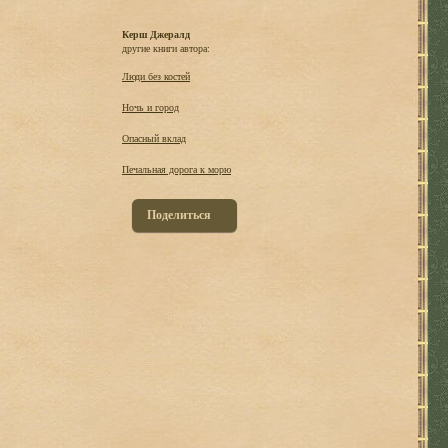
Керш Джералд
другие книги автора:
Люди без костей
Ночь и город
Опасный вклад
Печальная дорога к морю
Поделиться