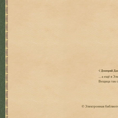
√
Дмитрий Да
... а ещё в 
Вещица так с
© Электронная библиоте