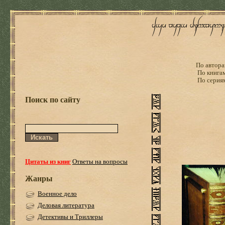
По автора
По книга
По серия
Поиск по сайту
Цитаты из книг
Ответы на вопросы
Жанры
Военное дело
Деловая литература
Детективы и Триллеры