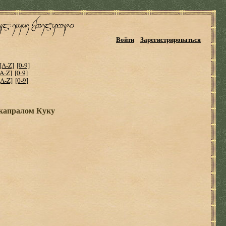
Войти
Зарегистрироваться
[A-Z]
[0-9]
[A-Z]
[0-9]
[A-Z]
[0-9]
 капралом Куку