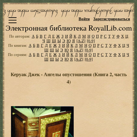
Войти
Зарегистрироваться
Электронная библиотека RoyalLib.com
По авторам:
А
Б
В
Г
Д
Е
Ж
З
И
Й
К
Л
М
Н
О
П
Р
С
Т
У
Ф
Х
Ц
Ч
Ш
Щ
Ы
Э
Ю
Я
[A-Z]
[0-9]
По книгам:
А
Б
В
Г
Д
Е
Ж
З
И
Й
К
Л
М
Н
О
П
Р
С
Т
У
Ф
Х
Ц
Ч
Ш
Щ
Ы
Э
Ю
Я
[A-Z]
[0-9]
По сериям:
А
Б
В
Г
Д
Е
Ж
З
И
Й
К
Л
М
Н
О
П
Р
С
Т
У
Ф
Х
Ц
Ч
Ш
Щ
Ы
Э
Ю
Я
[A-Z]
[0-9]
Керуак Джек - Ангелы опустошения (Книга 2, часть
4)