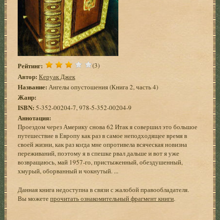
Рейтинг:
(3)
Автор:
Керуак Джек
Название:
Ангелы опустошения (Книга 2, часть 4)
Жанр:
ISBN:
5-352-00204-7, 978-5-352-00204-9
Аннотация:
Проездом через Америку снова 62 Итак я совершил это большое
путешествие в Европу как раз в самое неподходящее время в
своей жизни, как раз когда мне опротивела всяческая новизна
переживаний, поэтому я в спешке рвал дальше и вот я уже
возвращаюсь, май 1957-го, пристыженный, обездушенный,
хмурый, оборванный и чокнутый. ...
Данная книга недоступна в связи с жалобой правообладателя.
Вы можете
прочитать ознакомительный фрагмент книги
.