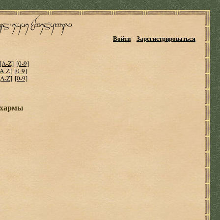
Войти
Зарегистрироваться
[A-Z]
[0-9]
[A-Z]
[0-9]
[A-Z]
[0-9]
Дхармы