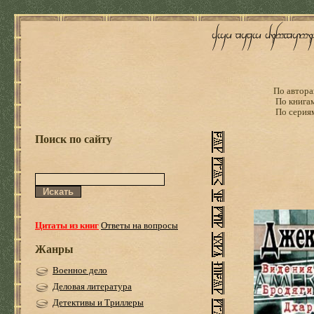
По автора
По книга
По серия
Поиск по сайту
Цитаты из книг
Ответы на вопросы
Жанры
Военное дело
Деловая литература
Детективы и Триллеры