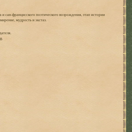
а и сан-францисского поэтического возрождения, этап истории
мирение, мудрость и экстаз.
дателя.
ги
.