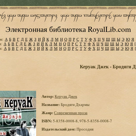
Электронная библиотека RoyalLib.com
м:
А
Б
В
Г
Д
Е
Ж
З
И
Й
К
Л
М
Н
О
П
Р
С
Т
У
Ф
Х
Ц
Ч
Ш
Щ
Ы
Э
Ю
Я
м:
А
Б
В
Г
Д
Е
Ж
З
И
Й
К
Л
М
Н
О
П
Р
С
Т
У
Ф
Х
Ц
Ч
Ш
Щ
Ы
Э
Ю
Я
м:
А
Б
В
Г
Д
Е
Ж
З
И
Й
К
Л
М
Н
О
П
Р
С
Т
У
Ф
Х
Ц
Ч
Ш
Щ
Ы
Э
Ю
Я
Керуак Джек - Бродяги 
Автор:
Керуак Джек
Название:
Бродяги Дхармы
Жанр:
Современная проза
ISBN:
5-8358-0008-8, 978-5-8358-0008-7
Издательский дом:
Просодия