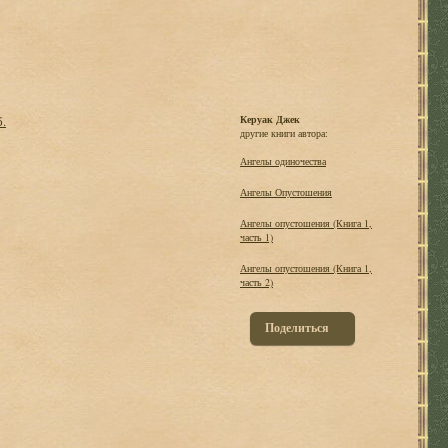
б.
Керуак Джек
другие книги автора:
Ангелы одиночества
Ангелы Опустошения
Ангелы опустошения (Книга 1,
часть 1)
Ангелы опустошения (Книга 1,
часть 2)
Поделиться