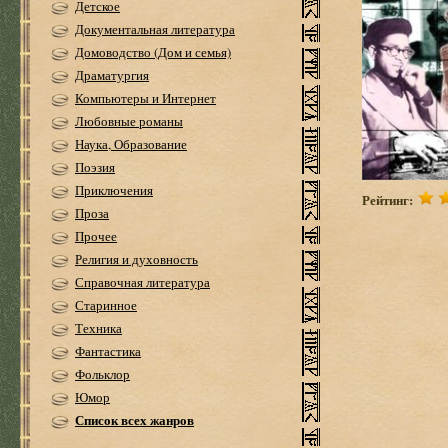
Детское
Документальная литература
Домоводство (Дом и семья)
Драматургия
Компьютеры и Интернет
Любовные романы
Наука, Образование
Поэзия
Приключения
Рейтинг:
Проза
Прочее
Религия и духовность
Справочная литература
Старинное
Техника
Фантастика
Фольклор
Юмор
Список всех жанров