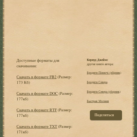
Доступные форматы для
Кервуд Джеймс
другие книги автора:
скачивания:
Бродяги Пiвночi (збірник)
Скачать в формате FB2
(Размер:
173 Кб)
Бродяги Севера
Бродяги Севера (сборник)
Скачать в формате DOC
(Размер:
177кб)
Быстрая Молния
Скачать в формате RTF
(Размер:
Поделиться
177кб)
Скачать в формате TXT
(Размер:
171кб)