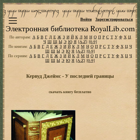
Войти
Зарегистрироваться
Электронная библиотека RoyalLib.com
По авторам:
А
Б
В
Г
Д
Е
Ж
З
И
Й
К
Л
М
Н
О
П
Р
С
Т
У
Ф
Х
Ц
Ч
Ш
Щ
Ы
Э
Ю
Я
[A-Z]
[0-9]
По книгам:
А
Б
В
Г
Д
Е
Ж
З
И
Й
К
Л
М
Н
О
П
Р
С
Т
У
Ф
Х
Ц
Ч
Ш
Щ
Ы
Э
Ю
Я
[A-Z]
[0-9]
По сериям:
А
Б
В
Г
Д
Е
Ж
З
И
Й
К
Л
М
Н
О
П
Р
С
Т
У
Ф
Х
Ц
Ч
Ш
Щ
Ы
Э
Ю
Я
[A-Z]
[0-9]
Кервуд Джеймс - У последней границы
скачать книгу бесплатно