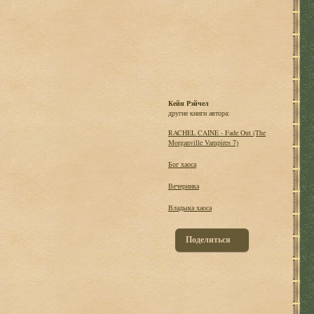
Кейн Рэйчел
другие книги автора:
RACHEL CAINE - Fade Out (The
Morganville Vampires 7)
Бог хаоса
Вечеринка
Владыка хаоса
Поделиться