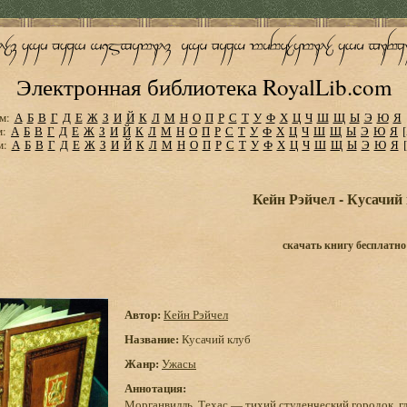
Электронная библиотека RoyalLib.com
м:
А
Б
В
Г
Д
Е
Ж
З
И
Й
К
Л
М
Н
О
П
Р
С
Т
У
Ф
Х
Ц
Ч
Ш
Щ
Ы
Э
Ю
Я
м:
А
Б
В
Г
Д
Е
Ж
З
И
Й
К
Л
М
Н
О
П
Р
С
Т
У
Ф
Х
Ц
Ч
Ш
Щ
Ы
Э
Ю
Я
м:
А
Б
В
Г
Д
Е
Ж
З
И
Й
К
Л
М
Н
О
П
Р
С
Т
У
Ф
Х
Ц
Ч
Ш
Щ
Ы
Э
Ю
Я
Кейн Рэйчел - Кусачий
скачать книгу бесплатно
Автор:
Кейн Рэйчел
Название:
Кусачий клуб
Жанр:
Ужасы
Аннотация:
Морганвилль, Техас — тихий студенческий городок, г