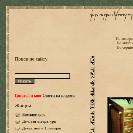
По автора
По книга
По серия
Поиск по сайту
Цитаты из книг
Ответы на вопросы
Жанры
Военное дело
Деловая литература
Детективы и Триллеры