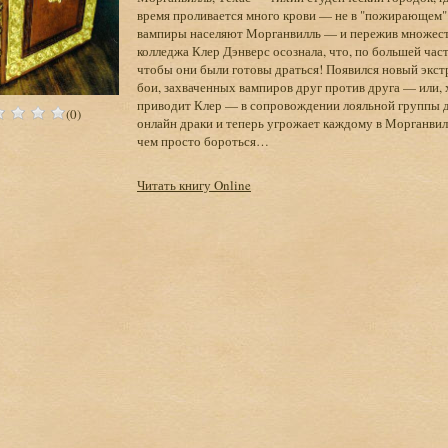
время проливается много крови — не в "пожирающем" б
вампиры населяют Морганвилль — и пережив множест
колледжа Клер Дэнверс осознала, что, по большей част
чтобы они были готовы драться! Появился новый экс
бои, захваченных вампиров друг против друга — или, 
приводит Клер — в сопровождении лояльной группы д
(0)
онлайн драки и теперь угрожает каждому в Морганвилл
чем просто бороться…
Читать книгу Online