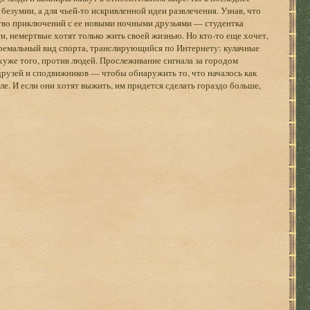
езумии, а для чьей-то искривленной идеи развлечения. Узнав, что
во приключений с ее новыми ночными друзьями — студентка
и, немертвые хотят только жить своей жизнью. Но кто-то еще хочет,
тремальный вид спорта, транслирующийся по Интернету: кулачные
хуже того, против людей. Прослеживание сигнала за городом
рузей и сподвижников — чтобы обнаружить то, что началось как
е. И если они хотят выжить, им придется сделать гораздо больше,