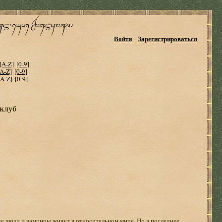
Войти
Зарегистрироваться
[A-Z]
[0-9]
[A-Z]
[0-9]
[A-Z]
[0-9]
 клуб
де люди и вампиры живут в относительном мире. Но в последнее