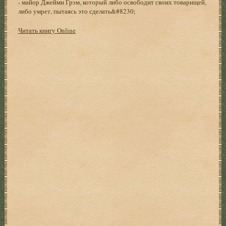
- майор Джейми Грэм, который либо освободит своих товарищей,
либо умрет, пытаясь это сделать&#8230;
Читать книгу Online