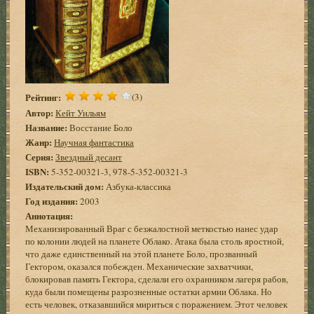
Рейтинг:
(3)
Автор:
Кейт Уильям
Название:
Восстание Боло
Жанр:
Научная фантастика
Серия:
Звездный десант
ISBN:
5-352-00321-3, 978-5-352-00321-3
Издательский дом:
Азбука-классика
Год издания:
2003
Аннотация:
Механизированный Враг с безжалостной меткостью нанес удар
по колонии людей на планете Облако. Атака была столь яростной,
что даже единственный на этой планете Боло, прозванный
Гектором, оказался побежден. Механические захватчики,
блокировав память Гектора, сделали его охранником лагеря рабов,
куда были помещены разрозненные остатки армии Облака. Но
есть человек, отказавшийся мириться с поражением. Этот человек