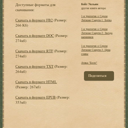
Доступные форматы для
Кейт Уильям
другие книги автора:
скачивания:
1-я трилогия о Сером
Скачать в формате FB2
(Размер:
Легионе Смерти-1: Битва
266 Кб)
1-я трилогия о Сером
Легионе Смерти-2: Звезда
Скачать в формате DOC
(Размер:
наемников
274кб)
1-я трилогия о Сером
Легионе Смерти-3: Цена
Скачать в формате RTF
(Размер:
славы
274кб)
Атака "Боло"
Скачать в формате TXT
(Размер:
264кб)
Поделиться
Скачать в формате HTML
(Размер: 267кб)
Скачать в формате EPUB
(Размер:
353кб)