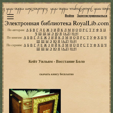
Войти
Зарегистрироваться
Электронная библиотека RoyalLib.com
По авторам:
А
Б
В
Г
Д
Е
Ж
З
И
Й
К
Л
М
Н
О
П
Р
С
Т
У
Ф
Х
Ц
Ч
Ш
Щ
Ы
Э
Ю
Я
[A-Z]
[0-9]
По книгам:
А
Б
В
Г
Д
Е
Ж
З
И
Й
К
Л
М
Н
О
П
Р
С
Т
У
Ф
Х
Ц
Ч
Ш
Щ
Ы
Э
Ю
Я
[A-Z]
[0-9]
По сериям:
А
Б
В
Г
Д
Е
Ж
З
И
Й
К
Л
М
Н
О
П
Р
С
Т
У
Ф
Х
Ц
Ч
Ш
Щ
Ы
Э
Ю
Я
[A-Z]
[0-9]
Кейт Уильям - Восстание Боло
скачать книгу бесплатно