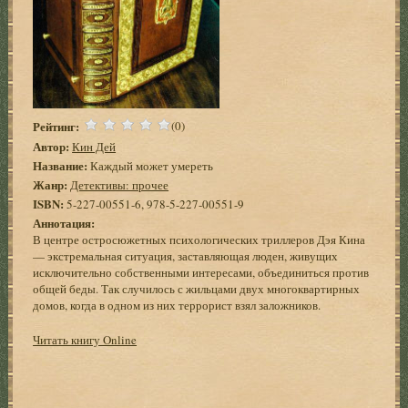
Рейтинг:
(0)
Автор:
Кин Дей
Название:
Каждый может умереть
Жанр:
Детективы: прочее
ISBN:
5-227-00551-6, 978-5-227-00551-9
Аннотация:
В центре остросюжетных психологических триллеров Дэя Кина
— экстремальная ситуация, заставляющая люден, живущих
исключительно собственными интересами, объединиться против
общей беды. Так случилось с жильцами двух многоквартирных
домов, когда в одном из них террорист взял заложников.
Читать книгу Online