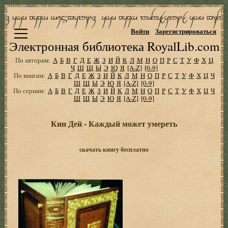
Войти
Зарегистрироваться
Электронная библиотека RoyalLib.com
По авторам:
А
Б
В
Г
Д
Е
Ж
З
И
Й
К
Л
М
Н
О
П
Р
С
Т
У
Ф
Х
Ц
Ч
Ш
Щ
Ы
Э
Ю
Я
[A-Z]
[0-9]
По книгам:
А
Б
В
Г
Д
Е
Ж
З
И
Й
К
Л
М
Н
О
П
Р
С
Т
У
Ф
Х
Ц
Ч
Ш
Щ
Ы
Э
Ю
Я
[A-Z]
[0-9]
По сериям:
А
Б
В
Г
Д
Е
Ж
З
И
Й
К
Л
М
Н
О
П
Р
С
Т
У
Ф
Х
Ц
Ч
Ш
Щ
Ы
Э
Ю
Я
[A-Z]
[0-9]
Кин Дей - Каждый может умереть
скачать книгу бесплатно