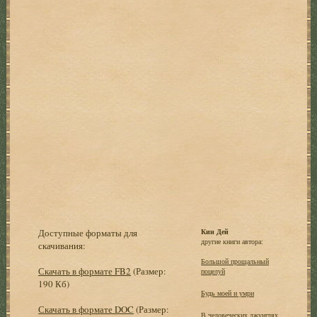
Доступные форматы для
Кин Дей
другие книги автора:
скачивания:
Большой прощальный
Скачать в формате FB2
(Размер:
поцелуй
190 Кб)
Будь моей и умри
Скачать в формате DOC
(Размер:
В человеческих джунглях