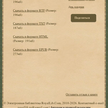
196кб)
День рождения
Скачать в формате RTF
(Размер:
196кб)
Поделиться
Скачать в формате TXT
(Размер:
187кб)
Скачать в формате HTML
(Размер: 191кб)
Скачать в формате EPUB
(Размер:
273кб)
Оставить отзыв о книге
© Электронная библиотека RoyalLib.Com, 2010-2026. Контактный e-mail:
royallib.ru@gmail.com
|
Авторам и правообладателям