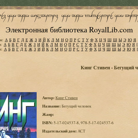
Электронная библиотека RoyalLib.com
м:
А
Б
В
Г
Д
Е
Ж
З
И
Й
К
Л
М
Н
О
П
Р
С
Т
У
Ф
Х
Ц
Ч
Ш
Щ
Ы
Э
Ю
Я
м:
А
Б
В
Г
Д
Е
Ж
З
И
Й
К
Л
М
Н
О
П
Р
С
Т
У
Ф
Х
Ц
Ч
Ш
Щ
Ы
Э
Ю
Я
м:
А
Б
В
Г
Д
Е
Ж
З
И
Й
К
Л
М
Н
О
П
Р
С
Т
У
Ф
Х
Ц
Ч
Ш
Щ
Ы
Э
Ю
Я
Кинг Стивен - Бегущий ч
Автор:
Кинг Стивен
Название:
Бегущий человек
Жанр:
ISBN:
5-17-024537-8, 978-5-17-024537-6
Издательский дом:
АСТ