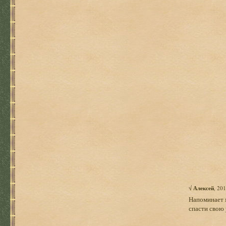
√
Алексей
, 20
Напоминает м
спасти свою