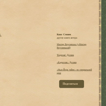
б.
Кинг Стивен
другие книги автора:
Мистер Вкусняшка [=Мистер
Вкусненький]
'Кадилак' Долана
«Кадиллак» Долана
«Нью-Йорк таймс» по специальной
цене
Поделиться