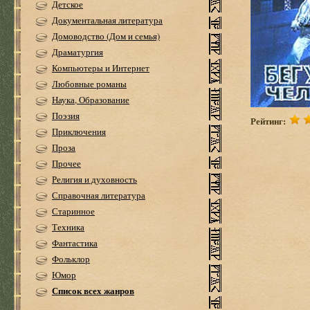
Детское
Документальная литература
Домоводство (Дом и семья)
Драматургия
Компьютеры и Интернет
Любовные романы
Наука, Образование
Поэзия
Рейтинг:
Приключения
Проза
Прочее
Религия и духовность
Справочная литература
Старинное
Техника
Фантастика
Фольклор
Юмор
Список всех жанров