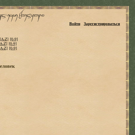
Войти
Зарегистрироваться
[A-Z]
[0-9]
[A-Z]
[0-9]
[A-Z]
[0-9]
еловек