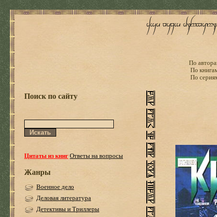
По автора
По книга
По серия
Поиск по сайту
Цитаты из книг
Ответы на вопросы
Жанры
Военное дело
Деловая литература
Детективы и Триллеры