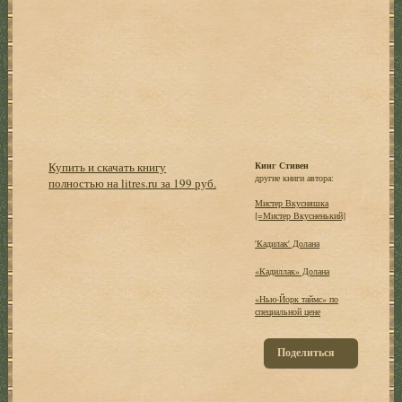
Купить и скачать книгу
Кинг Стивен
другие книги автора:
полностью на litres.ru за 199 руб.
Мистер Вкусняшка
[=Мистер Вкусненький]
'Кадилак' Долана
«Кадиллак» Долана
«Нью-Йорк таймс» по
специальной цене
Поделиться