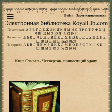
Войти
Зарегистрироваться
Электронная библиотека RoyalLib.com
По авторам:
А
Б
В
Г
Д
Е
Ж
З
И
Й
К
Л
М
Н
О
П
Р
С
Т
У
Ф
Х
Ц
Ч
Ш
Щ
Ы
Э
Ю
Я
[A-Z]
[0-9]
По книгам:
А
Б
В
Г
Д
Е
Ж
З
И
Й
К
Л
М
Н
О
П
Р
С
Т
У
Ф
Х
Ц
Ч
Ш
Щ
Ы
Э
Ю
Я
[A-Z]
[0-9]
По сериям:
А
Б
В
Г
Д
Е
Ж
З
И
Й
К
Л
М
Н
О
П
Р
С
Т
У
Ф
Х
Ц
Ч
Ш
Щ
Ы
Э
Ю
Я
[A-Z]
[0-9]
Кинг Стивен - Четвертак, приносящий удачу