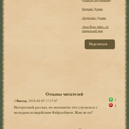
'Кадилак' Долана
«Кадиллак» Долана
«Нью-Йорк таймс» по
специальной цене
Поделиться
Отзывы читателей
1
√
Виктор
, 2018-04-05 17:27:07
1
Интересный рассказ, но непонятно что случилось с
молодым полицейским Файрхеймом. Жив ли он?