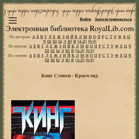
Войти
Зарегистрироваться
Электронная библиотека RoyalLib.com
По авторам:
А
Б
В
Г
Д
Е
Ж
З
И
Й
К
Л
М
Н
О
П
Р
С
Т
У
Ф
Х
Ц
Ч
Ш
Щ
Ы
Э
Ю
Я
[A-Z]
[0-9]
По книгам:
А
Б
В
Г
Д
Е
Ж
З
И
Й
К
Л
М
Н
О
П
Р
С
Т
У
Ф
Х
Ц
Ч
Ш
Щ
Ы
Э
Ю
Я
[A-Z]
[0-9]
По сериям:
А
Б
В
Г
Д
Е
Ж
З
И
Й
К
Л
М
Н
О
П
Р
С
Т
У
Ф
Х
Ц
Ч
Ш
Щ
Ы
Э
Ю
Я
[A-Z]
[0-9]
Кинг Стивен - Крауч-энд