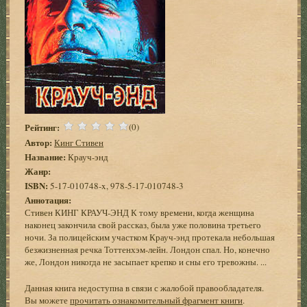
Рейтинг:
(0)
Автор:
Кинг Стивен
Название:
Крауч-энд
Жанр:
ISBN:
5-17-010748-x, 978-5-17-010748-3
Аннотация:
Стивен КИНГ КРАУЧ-ЭНД К тому времени, когда женщина
наконец закончила свой рассказ, была уже половина третьего
ночи. За полицейским участком Крауч-энд протекала небольшая
безжизненная речка Тоттенхэм-лейн. Лондон спал. Но, конечно
же, Лондон никогда не засыпает крепко и сны его тревожны. ...
Данная книга недоступна в связи с жалобой правообладателя.
Вы можете
прочитать ознакомительный фрагмент книги
.