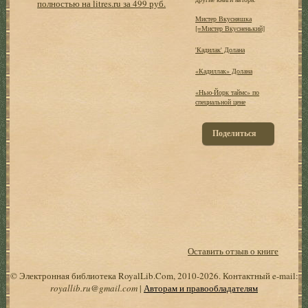
полностью на litres.ru за 499 руб.
Мистер Вкусняшка
[=Мистер Вкусненький]
'Кадилак' Долана
«Кадиллак» Долана
«Нью-Йорк таймс» по
специальной цене
Поделиться
Оставить отзыв о книге
© Электронная библиотека RoyalLib.Com, 2010-2026. Контактный e-mail:
royallib.ru@gmail.com
|
Авторам и правообладателям