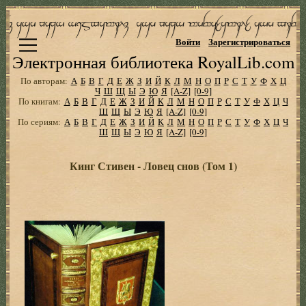
Войти
Зарегистрироваться
Электронная библиотека RoyalLib.com
По авторам:
А
Б
В
Г
Д
Е
Ж
З
И
Й
К
Л
М
Н
О
П
Р
С
Т
У
Ф
Х
Ц
Ч
Ш
Щ
Ы
Э
Ю
Я
[A-Z]
[0-9]
По книгам:
А
Б
В
Г
Д
Е
Ж
З
И
Й
К
Л
М
Н
О
П
Р
С
Т
У
Ф
Х
Ц
Ч
Ш
Щ
Ы
Э
Ю
Я
[A-Z]
[0-9]
По сериям:
А
Б
В
Г
Д
Е
Ж
З
И
Й
К
Л
М
Н
О
П
Р
С
Т
У
Ф
Х
Ц
Ч
Ш
Щ
Ы
Э
Ю
Я
[A-Z]
[0-9]
Кинг Стивен - Ловец снов (Том 1)