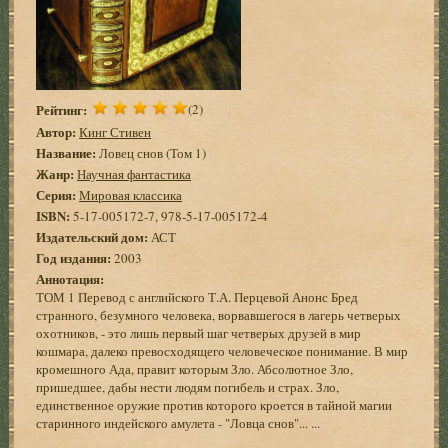
Рейтинг:
(2)
Автор:
Кинг Стивен
Название:
Ловец снов (Том 1)
Жанр:
Научная фантастика
Серия:
Мировая классика
ISBN:
5-17-005172-7, 978-5-17-005172-4
Издательский дом:
АСТ
Год издания:
2003
Аннотация:
ТОМ 1 Перевод с английского Т.А. Перцевой Анонс Бред
странного, безумного человека, ворвавшегося в лагерь четверых
охотников, - это лишь первый шаг четверых друзей в мир
кошмара, далеко превосходящего человеческое понимание. В мир
кромешного Ада, правит которым Зло. Абсолютное Зло,
пришедшее, дабы нести людям погибель и страх. Зло,
единственное оружие против которого кроется в тайной магии
старинного индейского амулета - "Ловца снов"... ...