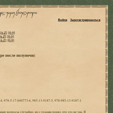
Войти
Зарегистрироваться
[A-Z]
[0-9]
[A-Z]
[0-9]
[A-Z]
[0-9]
ре после полуночи)
4, 978-5-17-040773-6, 985-13-9187-5, 978-985-13-9187-1
кие вопросы случайно, но с годами понял, что это не так. Я