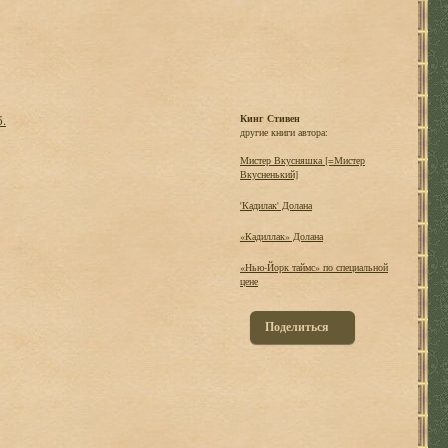
б.
Кинг Стивен
другие книги автора:
Мистер Вкусняшка [=Мистер
Вкусненький]
'Кадилак' Долана
«Кадиллак» Долана
«Нью-Йорк таймс» по специальной
цене
Поделиться