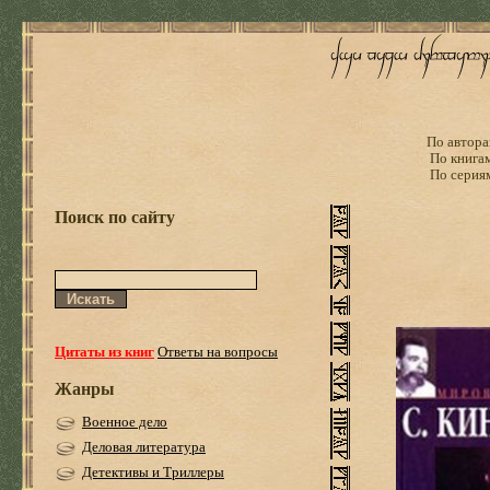
По автора
По книга
По серия
Поиск по сайту
Цитаты из книг
Ответы на вопросы
Жанры
Военное дело
Деловая литература
Детективы и Триллеры