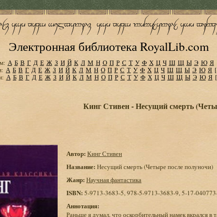
Электронная библиотека RoyalLib.com
м:
А
Б
В
Г
Д
Е
Ж
З
И
Й
К
Л
М
Н
О
П
Р
С
Т
У
Ф
Х
Ц
Ч
Ш
Щ
Ы
Э
Ю
Я
м:
А
Б
В
Г
Д
Е
Ж
З
И
Й
К
Л
М
Н
О
П
Р
С
Т
У
Ф
Х
Ц
Ч
Ш
Щ
Ы
Э
Ю
Я
м:
А
Б
В
Г
Д
Е
Ж
З
И
Й
К
Л
М
Н
О
П
Р
С
Т
У
Ф
Х
Ц
Ч
Ш
Щ
Ы
Э
Ю
Я
Кинг Стивен - Несущий смерть (Четы
Автор:
Кинг Стивен
Название:
Несущий смерть (Четыре после полуночи)
Жанр:
Научная фантастика
ISBN:
5-9713-3683-5, 978-5-9713-3683-9, 5-17-040773-
Аннотация:
Раньше я думал, что оскорбительный намек вкрался в та