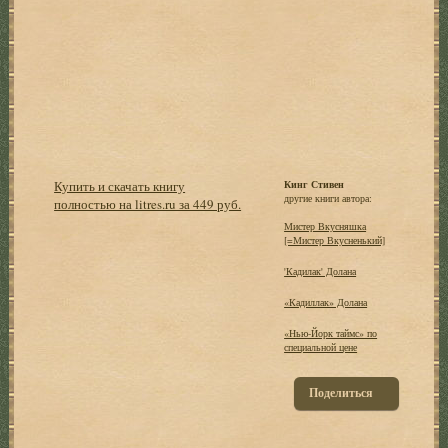
Купить и скачать книгу
Кинг Стивен
другие книги автора:
полностью на litres.ru за 449 руб.
Мистер Вкусняшка
[=Мистер Вкусненький]
'Кадилак' Долана
«Кадиллак» Долана
«Нью-Йорк таймс» по
специальной цене
Поделиться