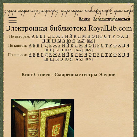
Войти
Зарегистрироваться
Электронная библиотека RoyalLib.com
По авторам:
А
Б
В
Г
Д
Е
Ж
З
И
Й
К
Л
М
Н
О
П
Р
С
Т
У
Ф
Х
Ц
Ч
Ш
Щ
Ы
Э
Ю
Я
[A-Z]
[0-9]
По книгам:
А
Б
В
Г
Д
Е
Ж
З
И
Й
К
Л
М
Н
О
П
Р
С
Т
У
Ф
Х
Ц
Ч
Ш
Щ
Ы
Э
Ю
Я
[A-Z]
[0-9]
По сериям:
А
Б
В
Г
Д
Е
Ж
З
И
Й
К
Л
М
Н
О
П
Р
С
Т
У
Ф
Х
Ц
Ч
Ш
Щ
Ы
Э
Ю
Я
[A-Z]
[0-9]
Кинг Стивен - Смиренные сестры Элурии