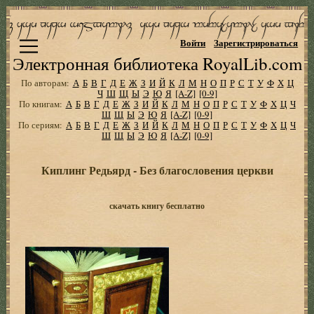
Войти
Зарегистрироваться
Электронная библиотека RoyalLib.com
По авторам:
А
Б
В
Г
Д
Е
Ж
З
И
Й
К
Л
М
Н
О
П
Р
С
Т
У
Ф
Х
Ц
Ч
Ш
Щ
Ы
Э
Ю
Я
[A-Z]
[0-9]
По книгам:
А
Б
В
Г
Д
Е
Ж
З
И
Й
К
Л
М
Н
О
П
Р
С
Т
У
Ф
Х
Ц
Ч
Ш
Щ
Ы
Э
Ю
Я
[A-Z]
[0-9]
По сериям:
А
Б
В
Г
Д
Е
Ж
З
И
Й
К
Л
М
Н
О
П
Р
С
Т
У
Ф
Х
Ц
Ч
Ш
Щ
Ы
Э
Ю
Я
[A-Z]
[0-9]
Киплинг Редьярд - Без благословения церкви
скачать книгу бесплатно