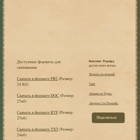
Доступные форматы для
Киплинг Редьярд
другие книги автора:
скачивания:
'Ворота ста печалей'
Скачать в формате FB2
(Размер:
24 Кб)
'Они'
«Бизара из Пури»
Скачать в формате DOC
(Размер:
25кб)
«Ворота Ста Печалей»
Скачать в формате RTF
(Размер:
Поделиться
25кб)
Скачать в формате TXT
(Размер:
24кб)