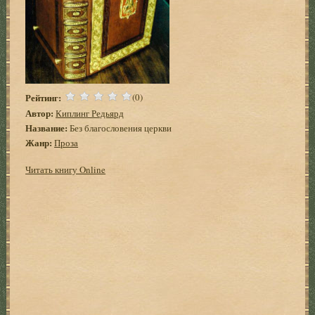
Рейтинг:
(0)
Автор:
Киплинг Редьярд
Название:
Без благословения церкви
Жанр:
Проза
Читать книгу Online