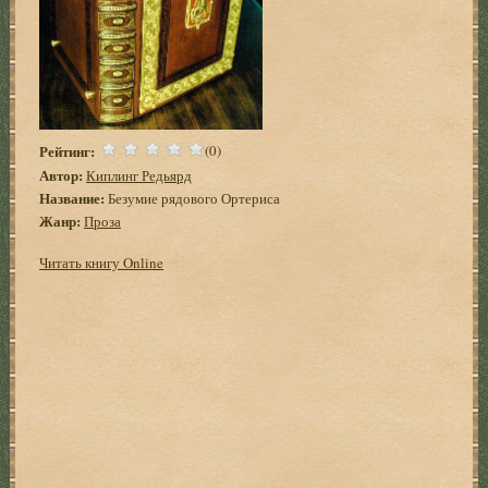
Рейтинг:
(0)
Автор:
Киплинг Редьярд
Название:
Безумие рядового Ортериса
Жанр:
Проза
Читать книгу Online