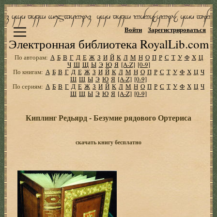
Войти
Зарегистрироваться
Электронная библиотека RoyalLib.com
По авторам:
А
Б
В
Г
Д
Е
Ж
З
И
Й
К
Л
М
Н
О
П
Р
С
Т
У
Ф
Х
Ц
Ч
Ш
Щ
Ы
Э
Ю
Я
[A-Z]
[0-9]
По книгам:
А
Б
В
Г
Д
Е
Ж
З
И
Й
К
Л
М
Н
О
П
Р
С
Т
У
Ф
Х
Ц
Ч
Ш
Щ
Ы
Э
Ю
Я
[A-Z]
[0-9]
По сериям:
А
Б
В
Г
Д
Е
Ж
З
И
Й
К
Л
М
Н
О
П
Р
С
Т
У
Ф
Х
Ц
Ч
Ш
Щ
Ы
Э
Ю
Я
[A-Z]
[0-9]
Киплинг Редьярд - Безумие рядового Ортериса
скачать книгу бесплатно