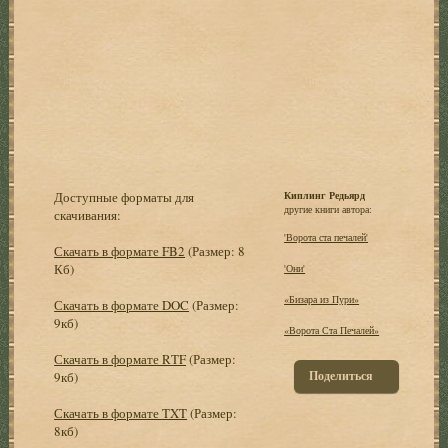
Доступные форматы для
Киплинг Редьярд
другие книги автора:
скачивания:
'Ворота ста печалей'
Скачать в формате FB2
(Размер: 8
Кб)
'Они'
«Бизара из Пури»
Скачать в формате DOC
(Размер:
9кб)
«Ворота Ста Печалей»
Скачать в формате RTF
(Размер:
Поделиться
9кб)
Скачать в формате TXT
(Размер:
8кб)