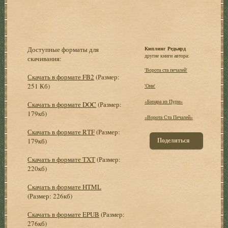
Доступные форматы для
Киплинг Редьярд
другие книги автора:
скачивания:
'Ворота ста печалей'
Скачать в формате FB2
(Размер:
251 Кб)
'Они'
«Бизара из Пури»
Скачать в формате DOC
(Размер:
179кб)
«Ворота Ста Печалей»
Скачать в формате RTF
(Размер:
Поделиться
179кб)
Скачать в формате TXT
(Размер:
220кб)
Скачать в формате HTML
(Размер: 226кб)
Скачать в формате EPUB
(Размер:
276кб)