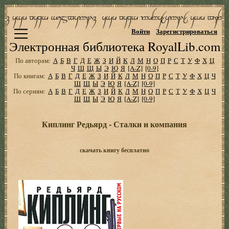
Войти
Зарегистрироваться
Электронная библиотека RoyalLib.com
По авторам:
А
Б
В
Г
Д
Е
Ж
З
И
Й
К
Л
М
Н
О
П
Р
С
Т
У
Ф
Х
Ц
Ч
Ш
Щ
Ы
Э
Ю
Я
[A-Z]
[0-9]
По книгам:
А
Б
В
Г
Д
Е
Ж
З
И
Й
К
Л
М
Н
О
П
Р
С
Т
У
Ф
Х
Ц
Ч
Ш
Щ
Ы
Э
Ю
Я
[A-Z]
[0-9]
По сериям:
А
Б
В
Г
Д
Е
Ж
З
И
Й
К
Л
М
Н
О
П
Р
С
Т
У
Ф
Х
Ц
Ч
Ш
Щ
Ы
Э
Ю
Я
[A-Z]
[0-9]
Киплинг Редьярд - Сталки и компания
скачать книгу бесплатно