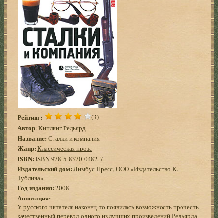
Рейтинг:
(3)
Автор:
Киплинг Редьярд
Название:
Сталки и компания
Жанр:
Классическая проза
ISBN:
ISBN 978-5-8370-0482-7
Издательский дом:
Лимбус Пресс, ООО «Издательство К.
Тублина»
Год издания:
2008
Аннотация:
У русского читателя наконец-то появилась возможность прочесть
качественный перевод одного из лучших произведений Редьярда