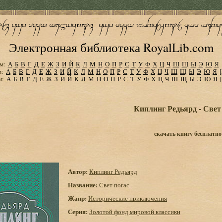
Электронная библиотека RoyalLib.com
м:
А
Б
В
Г
Д
Е
Ж
З
И
Й
К
Л
М
Н
О
П
Р
С
Т
У
Ф
Х
Ц
Ч
Ш
Щ
Ы
Э
Ю
Я
м:
А
Б
В
Г
Д
Е
Ж
З
И
Й
К
Л
М
Н
О
П
Р
С
Т
У
Ф
Х
Ц
Ч
Ш
Щ
Ы
Э
Ю
Я
м:
А
Б
В
Г
Д
Е
Ж
З
И
Й
К
Л
М
Н
О
П
Р
С
Т
У
Ф
Х
Ц
Ч
Ш
Щ
Ы
Э
Ю
Я
Киплинг Редьярд - Свет
скачать книгу бесплатно
Автор:
Киплинг Редьярд
Название:
Свет погас
Жанр:
Исторические приключения
Серия:
Золотой фонд мировой классики