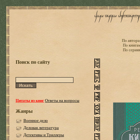
По автора
По книга
По серия
Поиск по сайту
Цитаты из книг
Ответы на вопросы
Жанры
Военное дело
Деловая литература
Детективы и Триллеры