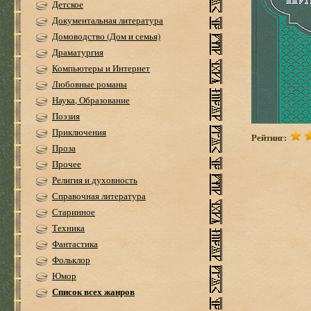
Детское
Документальная литература
Домоводство (Дом и семья)
Драматургия
Компьютеры и Интернет
Любовные романы
Наука, Образование
Поэзия
Приключения
Рейтинг:
Проза
Прочее
Религия и духовность
Справочная литература
Старинное
Техника
Фантастика
Фольклор
Юмор
Список всех жанров