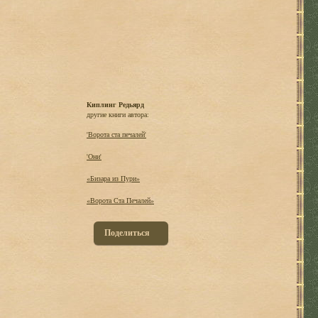
Киплинг Редьярд
другие книги автора:
'Ворота ста печалей'
'Они'
«Бизара из Пури»
«Ворота Ста Печалей»
Поделиться