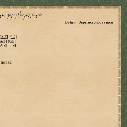
Войти
Зарегистрироваться
[A-Z]
[0-9]
[A-Z]
[0-9]
[A-Z]
[0-9]
 погас