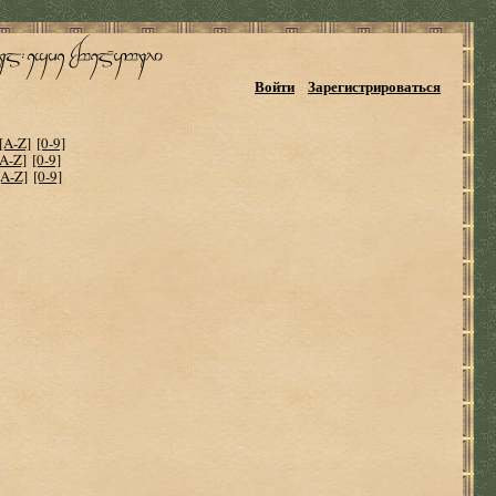
Войти
Зарегистрироваться
[A-Z]
[0-9]
[A-Z]
[0-9]
[A-Z]
[0-9]