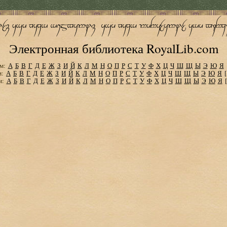
Электронная библиотека RoyalLib.com
м:
А
Б
В
Г
Д
Е
Ж
З
И
Й
К
Л
М
Н
О
П
Р
С
Т
У
Ф
Х
Ц
Ч
Ш
Щ
Ы
Э
Ю
Я
м:
А
Б
В
Г
Д
Е
Ж
З
И
Й
К
Л
М
Н
О
П
Р
С
Т
У
Ф
Х
Ц
Ч
Ш
Щ
Ы
Э
Ю
Я
м:
А
Б
В
Г
Д
Е
Ж
З
И
Й
К
Л
М
Н
О
П
Р
С
Т
У
Ф
Х
Ц
Ч
Ш
Щ
Ы
Э
Ю
Я