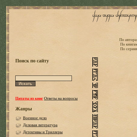
По автора
По книга
По серия
Поиск по сайту
Цитаты из книг
Ответы на вопросы
Жанры
Военное дело
Деловая литература
Детективы и Триллеры