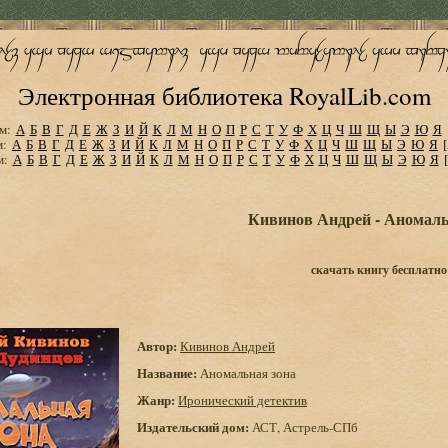
Электронная библиотека RoyalLib.com
м:
А
Б
В
Г
Д
Е
Ж
З
И
Й
К
Л
М
Н
О
П
Р
С
Т
У
Ф
Х
Ц
Ч
Ш
Щ
Ы
Э
Ю
Я
м:
А
Б
В
Г
Д
Е
Ж
З
И
Й
К
Л
М
Н
О
П
Р
С
Т
У
Ф
Х
Ц
Ч
Ш
Щ
Ы
Э
Ю
Я
м:
А
Б
В
Г
Д
Е
Ж
З
И
Й
К
Л
М
Н
О
П
Р
С
Т
У
Ф
Х
Ц
Ч
Ш
Щ
Ы
Э
Ю
Я
Кивинов Андрей - Аномаль
скачать книгу бесплатно
Автор:
Кивинов Андрей
Название:
Аномальная зона
Жанр:
Иронический детектив
Издательский дом:
АСТ, Астрель-СПб