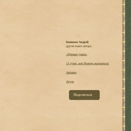
Кивинов Андрей
другие книги автора:
«Прямые улики»
15 суток, или Можете жаловаться!
Автокоп
Акула
Поделиться