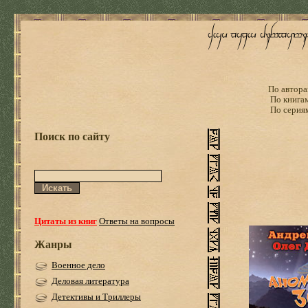
По автора
По книга
По серия
Поиск по сайту
Цитаты из книг
Ответы на вопросы
Жанры
Военное дело
Деловая литература
Детективы и Триллеры