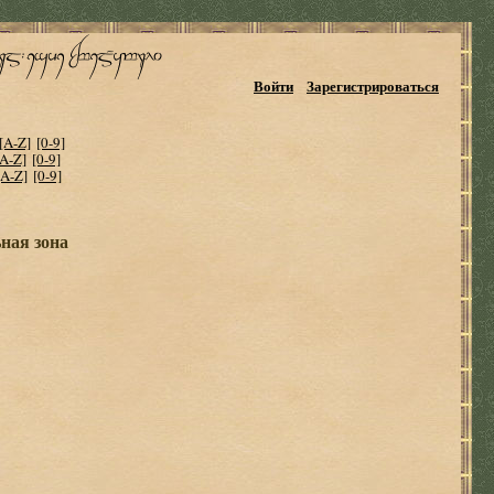
Войти
Зарегистрироваться
[A-Z]
[0-9]
[A-Z]
[0-9]
[A-Z]
[0-9]
ная зона