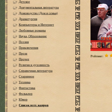
Детское
Документальная литература
Домоводство (Дом и семья)
Драматургия
Компьютеры и Интернет
Любовные романы
Наука, Образование
Поэзия
Приключения
Проза
Рейтинг:
Прочее
Религия и духовность
Справочная литература
Старинное
Техника
Фантастика
Фольклор
Юмор
Список всех жанров