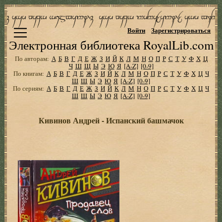
Войти
Зарегистрироваться
Электронная библиотека RoyalLib.com
По авторам:
А
Б
В
Г
Д
Е
Ж
З
И
Й
К
Л
М
Н
О
П
Р
С
Т
У
Ф
Х
Ц
Ч
Ш
Щ
Ы
Э
Ю
Я
[A-Z]
[0-9]
По книгам:
А
Б
В
Г
Д
Е
Ж
З
И
Й
К
Л
М
Н
О
П
Р
С
Т
У
Ф
Х
Ц
Ч
Ш
Щ
Ы
Э
Ю
Я
[A-Z]
[0-9]
По сериям:
А
Б
В
Г
Д
Е
Ж
З
И
Й
К
Л
М
Н
О
П
Р
С
Т
У
Ф
Х
Ц
Ч
Ш
Щ
Ы
Э
Ю
Я
[A-Z]
[0-9]
Кивинов Андрей - Испанский башмачок