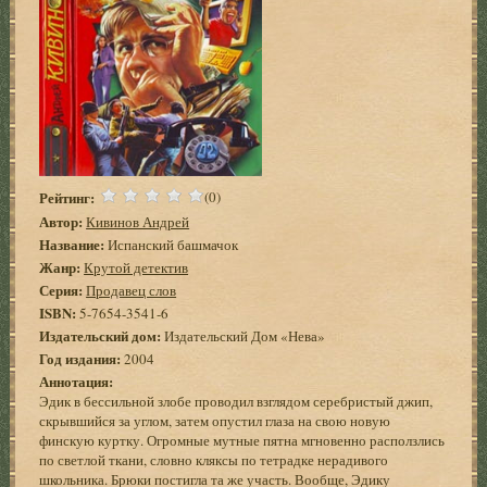
Рейтинг:
(0)
Автор:
Кивинов Андрей
Название:
Испанский башмачок
Жанр:
Крутой детектив
Серия:
Продавец слов
ISBN:
5-7654-3541-6
Издательский дом:
Издательский Дом «Нева»
Год издания:
2004
Аннотация:
Эдик в бессильной злобе проводил взглядом серебристый джип,
скрывшийся за углом, затем опустил глаза на свою новую
финскую куртку. Огромные мутные пятна мгновенно расползлись
по светлой ткани, словно кляксы по тетрадке нерадивого
школьника. Брюки постигла та же участь. Вообще, Эдику